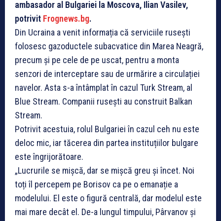
ambasador al Bulgariei la Moscova, Ilian Vasilev,
potrivit
Frognews.bg
.
Din Ucraina a venit informația că serviciile rusești
folosesc gazoductele subacvatice din Marea Neagră,
precum și pe cele de pe uscat, pentru a monta
senzori de interceptare sau de urmărire a circulației
navelor. Asta s-a întâmplat în cazul Turk Stream, al
Blue Stream. Companii rusești au construit Balkan
Stream.
Potrivit acestuia, rolul Bulgariei în cazul ceh nu este
deloc mic, iar tăcerea din partea instituțiilor bulgare
este îngrijorătoare.
„Lucrurile se mișcă, dar se mișcă greu și încet. Noi
toți îl percepem pe Borisov ca pe o emanație a
modelului. El este o figură centrală, dar modelul este
mai mare decât el. De-a lungul timpului, Pârvanov și