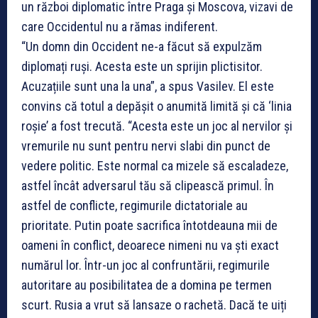
un război diplomatic între Praga și Moscova, vizavi de
care Occidentul nu a rămas indiferent.
“Un domn din Occident ne-a făcut să expulzăm
diplomați ruși. Acesta este un sprijin plictisitor.
Acuzațiile sunt una la una”, a spus Vasilev. El este
convins că totul a depășit o anumită limită și că ‘linia
roșie’ a fost trecută. “Acesta este un joc al nervilor și
vremurile nu sunt pentru nervi slabi din punct de
vedere politic. Este normal ca mizele să escaladeze,
astfel încât adversarul tău să clipească primul. În
astfel de conflicte, regimurile dictatoriale au
prioritate. Putin poate sacrifica întotdeauna mii de
oameni în conflict, deoarece nimeni nu va ști exact
numărul lor. Într-un joc al confruntării, regimurile
autoritare au posibilitatea de a domina pe termen
scurt. Rusia a vrut să lansaze o rachetă. Dacă te uiți