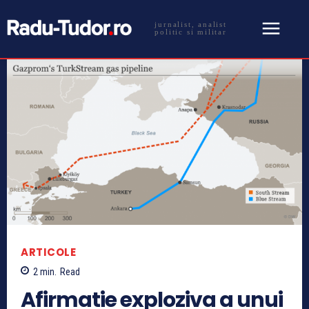
jurnalist, analist
politic si militar
ARTICOLE
2
min.
Read
Afirmatie exploziva a unui