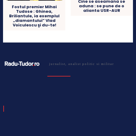
Cine se aseamana se
aduna : se pune de o
Fostul premier Mihai
alianta USR-AUR
Tudose : Ghinea,
Briliantule, ia exemplul
„diamantului” Vlad
Voiculescu şi du-te!
jurnalist, analist politic si militar