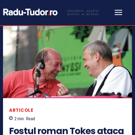
jurnalist, analist
politic si militar
ARTICOLE
2
min.
Read
Fostul roman Tokes ataca