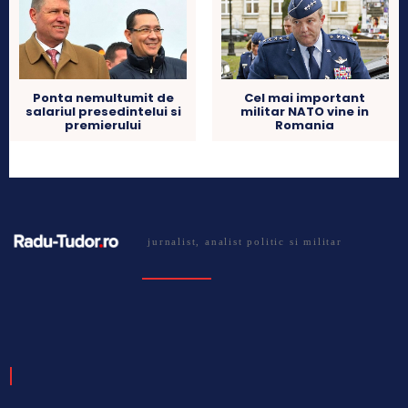
Ponta nemultumit de
Cel mai important
salariul presedintelui si
militar NATO vine in
premierului
Romania
jurnalist, analist politic si militar