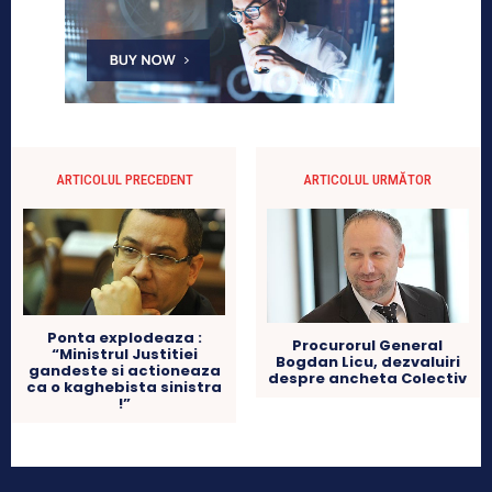
ARTICOLUL PRECEDENT
ARTICOLUL URMĂTOR
Ponta explodeaza :
Procurorul General
“Ministrul Justitiei
Bogdan Licu, dezvaluiri
gandeste si actioneaza
despre ancheta Colectiv
ca o kaghebista sinistra
!”