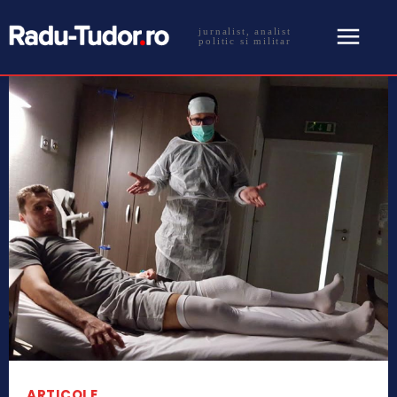
jurnalist, analist
politic si militar
ARTICOLE