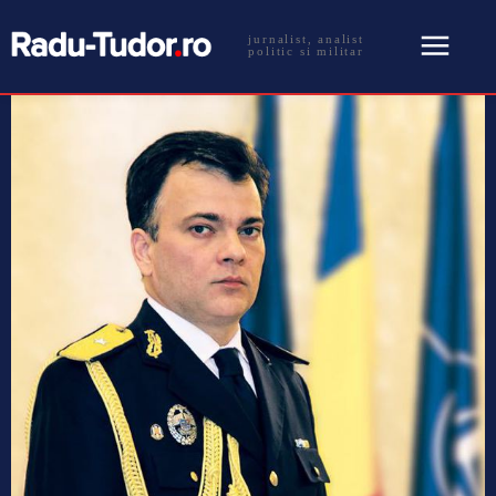
jurnalist, analist
politic si militar