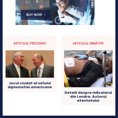
ARTICOLUL PRECEDENT
ARTICOLUL URMĂTOR
Jocul ciudat al sefului
diplomatiei americane
Detalii despre măcelarul
din Londra. Autorul
atentatului