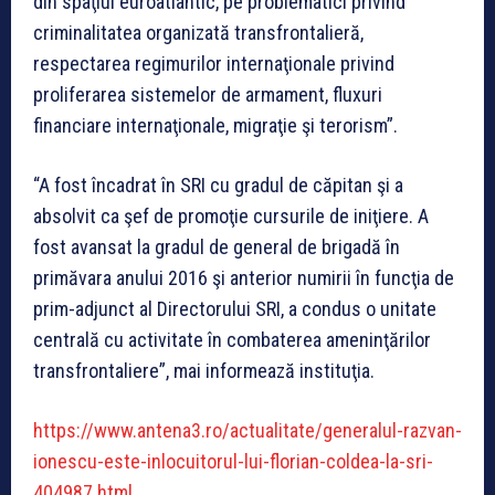
din spaţiul euroatlantic, pe problematici privind
criminalitatea organizată transfrontalieră,
respectarea regimurilor internaţionale privind
proliferarea sistemelor de armament, fluxuri
financiare internaţionale, migraţie şi terorism”.
“A fost încadrat în SRI cu gradul de căpitan şi a
absolvit ca şef de promoţie cursurile de iniţiere. A
fost avansat la gradul de general de brigadă în
primăvara anului 2016 şi anterior numirii în funcţia de
prim-adjunct al Directorului SRI, a condus o unitate
centrală cu activitate în combaterea ameninţărilor
transfrontaliere”, mai informează instituţia.
https://www.antena3.ro/actualitate/generalul-razvan-
ionescu-este-inlocuitorul-lui-florian-coldea-la-sri-
404987.html