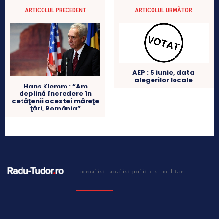
ARTICOLUL PRECEDENT
ARTICOLUL URMĂTOR
AEP : 5 iunie, data
alegerilor locale
Hans Klemm : “Am
deplină încredere în
cetăţenii acestei măreţe
ţări, România”
jurnalist, analist politic si militar