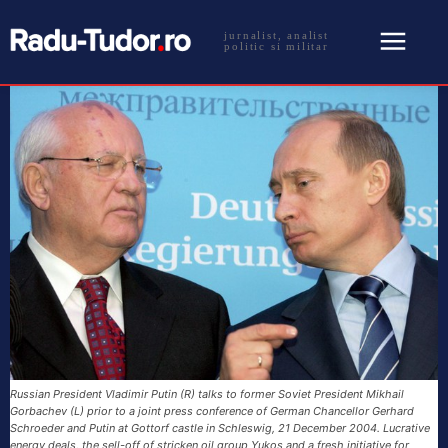
jurnalist, analist
politic si militar
Russian President Vladimir Putin (R) talks to former Soviet President Mikhail
Gorbachev (L) prior to a joint press conference of German Chancellor Gerhard
Schroeder and Putin at Gottorf castle in Schleswig, 21 December 2004. Lucrative
energy deals, the sell-off of stricken oil group Yukos and a fresh initiative for