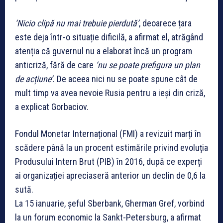
‘Nicio clipă nu mai trebuie pierdută’
, deoarece țara
este deja într-o situație dificilă, a afirmat el, atrăgând
atenția că guvernul nu a elaborat încă un program
anticriză, fără de care
‘nu se poate prefigura un plan
de acțiune’
. De aceea nici nu se poate spune cât de
mult timp va avea nevoie Rusia pentru a ieși din criză,
a explicat Gorbaciov.
Fondul Monetar Internațional (FMI) a revizuit marți în
scădere până la un procent estimările privind evoluția
Produsului Intern Brut (PIB) în 2016, după ce experți
ai organizației apreciaseră anterior un declin de 0,6 la
sută.
La 15 ianuarie, șeful Sberbank, Gherman Gref, vorbind
la un forum economic la Sankt-Petersburg, a afirmat