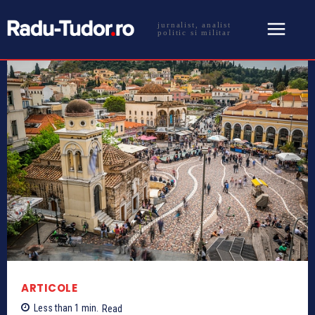
jurnalist, analist
politic si militar
ARTICOLE
Less than 1
min.
Read