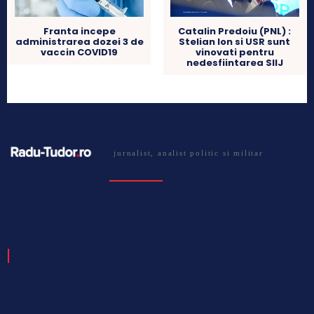
Catalin Predoiu (PNL) :
Franta incepe
Stelian Ion si USR sunt
administrarea dozei 3 de
vinovati pentru
vaccin COVID19
nedesfiintarea SIIJ
jurnalist, analist politic si militar