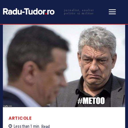
jurnalist, analist
politic si militar
ARTICOLE
Less than 1
min.
Read