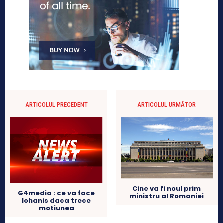
ARTICOLUL PRECEDENT
ARTICOLUL URMĂTOR
Cine va fi noul prim
G4media : ce va face
ministru al Romaniei
Iohanis daca trece
motiunea