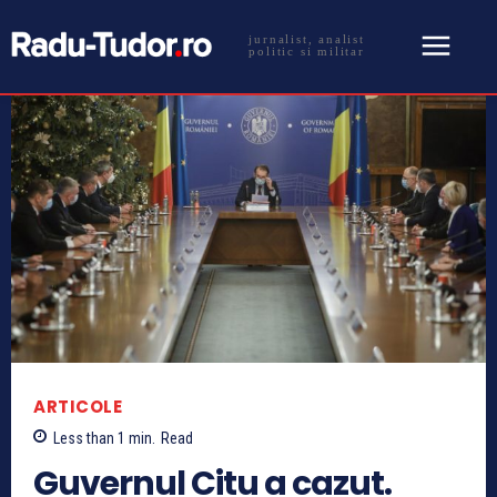
jurnalist, analist
politic si militar
ARTICOLE
Less than 1
min.
Read
Guvernul Citu a cazut.