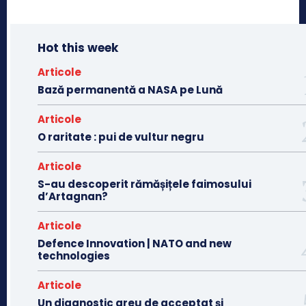
Hot this week
Articole
Bază permanentă a NASA pe Lună
Articole
O raritate : pui de vultur negru
Articole
S-au descoperit rămășițele faimosului
d’Artagnan?
Articole
Defence Innovation | NATO and new
technologies
Articole
Un diagnostic greu de acceptat și