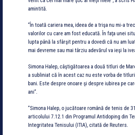
venit ca cel mai mare şoc al vieţii mele”, a scris H
amintită.
”În toată cariera mea, ideea de a trişa nu mi-a tre
valorilor cu care am fost educată. În faţa unei sit
lupta până la sfârşit pentru a dovedi că nu am lu
mai devreme sau mai târziu adevărul va ieşi la ive
Simona Halep, câştigătoarea a două titluri de Mar
a subliniat că în acest caz nu este vorba de titluri
bani. Este despre onoare şi despre iubirea pe car
ani”.
”Simona Halep, o jucătoare română de tenis de 31
articolului 7.12.1 din Programul Antidoping din Te
Integritatea Tenisului (ITIA), citată de Reuters.