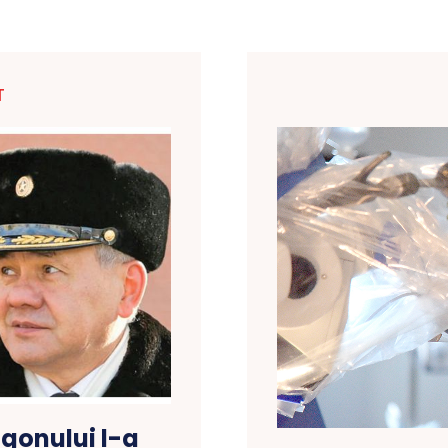
T
agonului l-a