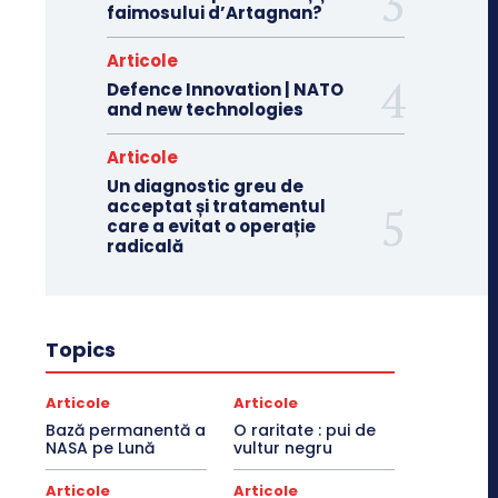
faimosului d’Artagnan?
Articole
Defence Innovation | NATO
and new technologies
Articole
Un diagnostic greu de
acceptat și tratamentul
care a evitat o operație
radicală
Topics
Articole
Articole
Bază permanentă a
O raritate : pui de
NASA pe Lună
vultur negru
Articole
Articole