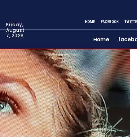
HOME
FACEBOOK
TWITT
Friday,
August
7, 2026
Home
faceb