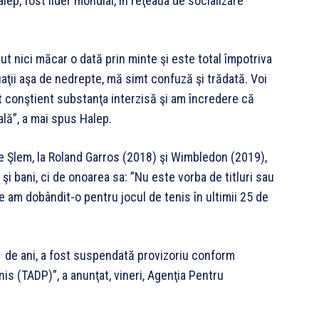
alep, fost lider mondial, în reţeaua de socializare
cut nici măcar o dată prin minte şi este total împotriva
uaţii aşa de nedrepte, mă simt confuză şi trădată. Voi
at conştient substanţa interzisă şi am încredere că
ală”, a mai spus Halep.
e Şlem, la Roland Garros (2018) şi Wimbledon (2019),
 şi bani, ci de onoarea sa: ”Nu este vorba de titluri sau
e am dobândit-o pentru jocul de tenis în ultimii 25 de
 de ani, a fost suspendată provizoriu conform
nis (TADP)”, a anunţat, vineri, Agenţia Pentru