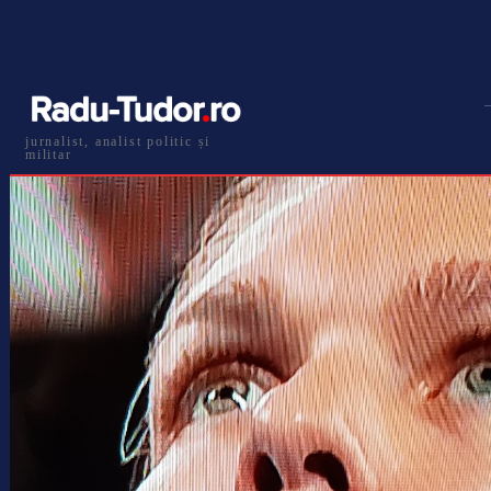
jurnalist, analist politic și
militar