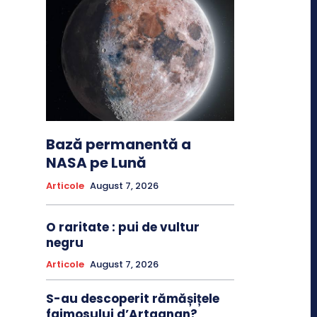
Bază permanentă a
NASA pe Lună
Articole
August 7, 2026
O raritate : pui de vultur
negru
Articole
August 7, 2026
S-au descoperit rămășițele
faimosului d’Artagnan?