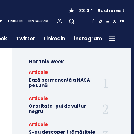
23.3
Bucharest
C
ER
LINKEDIN
INSTAGRAM
ook
Twitter
Linkedin
instagram
Hot this week
Articole
Bază permanentă a NASA
pe Lună
Articole
O raritate : pui de vultur
negru
Articole
S-au descoperit rămășițele