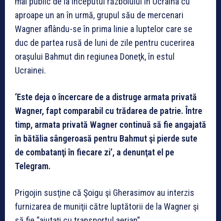
mai public de la începutul războiului în Ucraina cu
aproape un an în urmă, grupul său de mercenari
Wagner aflându-se în prima linie a luptelor care se
duc de partea rusă de luni de zile pentru cucerirea
oraşului Bahmut din regiunea Doneţk, în estul
Ucrainei.
‘Este deja o încercare de a distruge armata privată
Wagner, fapt comparabil cu trădarea de patrie. Între
timp, armata privată Wagner continuă să fie angajată
în bătălia sângeroasă pentru Bahmut şi pierde sute
de combatanţi în fiecare zi’, a denunţat el pe
Telegram.
Prigojin susţine că Şoigu şi Gherasimov au interzis
furnizarea de muniţii către luptătorii de la Wagner şi
să fie “ajutaţi cu transportul aerian”.