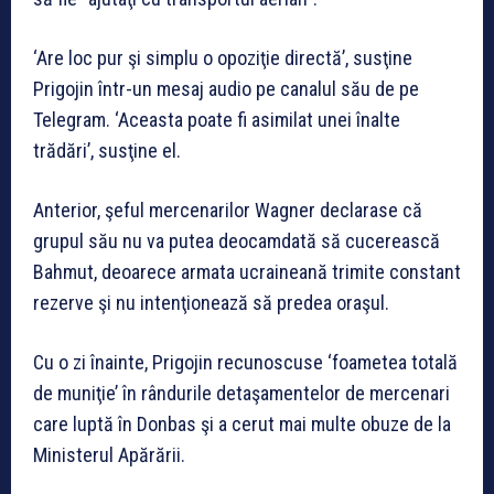
‘Are loc pur şi simplu o opoziţie directă’, susţine
Prigojin într-un mesaj audio pe canalul său de pe
Telegram. ‘Aceasta poate fi asimilat unei înalte
trădări’, susţine el.
Anterior, şeful mercenarilor Wagner declarase că
grupul său nu va putea deocamdată să cucerească
Bahmut, deoarece armata ucraineană trimite constant
rezerve şi nu intenţionează să predea oraşul.
Cu o zi înainte, Prigojin recunoscuse ‘foametea totală
de muniţie’ în rândurile detaşamentelor de mercenari
care luptă în Donbas şi a cerut mai multe obuze de la
Ministerul Apărării.