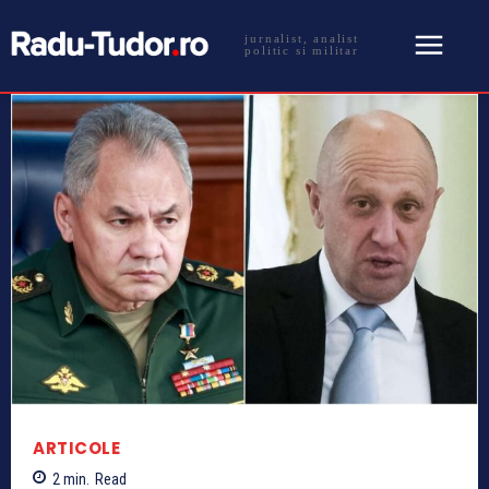
jurnalist, analist
politic si militar
ARTICOLE
2
min.
Read