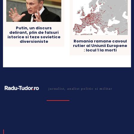
Putin, un discurs
delirant, plin de falsuri
istorice si teze sovietice
Romania ramane cavoul
diversioniste
rutier al Uniunii Europene
: locul 1 la morti
jurnalist, analist politic si militar