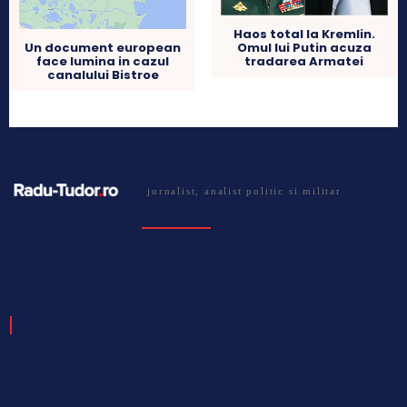
Haos total la Kremlin.
Omul lui Putin acuza
Un document european
tradarea Armatei
face lumina in cazul
canalului Bistroe
jurnalist, analist politic si militar