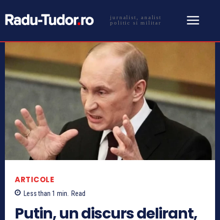
jurnalist, analist
politic si militar
ARTICOLE
Less than 1
min.
Read
Putin, un discurs delirant,