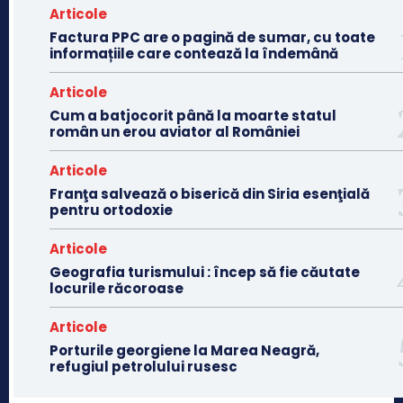
Articole
Factura PPC are o pagină de sumar, cu toate
informațiile care contează la îndemână
Articole
Cum a batjocorit până la moarte statul
român un erou aviator al României
Articole
Franţa salvează o biserică din Siria esenţială
pentru ortodoxie
Articole
Geografia turismului : încep să fie căutate
locurile răcoroase
Articole
Porturile georgiene la Marea Neagră,
refugiul petrolului rusesc