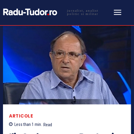
jurnalist, analist
politic si militar
ARTICOLE
Less than 1
min.
Read