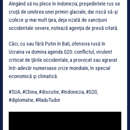
Alegând să nu plece în Indonezia, preşedintele rus se
cruţă de umilirea unei primiri glaciale, dar riscă să-şi
izoleze şi mai mult ţara, deja vizată de sancţiuni
occidentale severe, notează agenţia de presă citată.
Căci, cu sau fără Putin în Bali, ofensiva rusă în
Ucraina va domina agenda G20: conflictul, virulent
criticat de ţările occidentale, a provocat sau agravat
într-adevăr numeroase crize mondiale, în special
economică şi climatică.
#SUA, #China, #discutie, #Indonezia, #G20,
#diplomatie, #RaduTudor