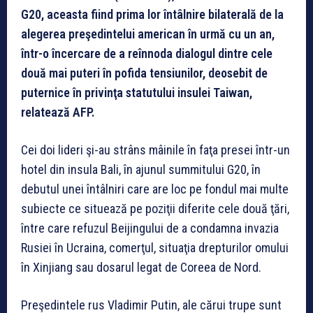
G20, aceasta fiind prima lor întâlnire bilaterală de la
alegerea preşedintelui american în urmă cu un an,
într-o încercare de a reînnoda dialogul dintre cele
două mai puteri în pofida tensiunilor, deosebit de
puternice în privinţa statutului insulei Taiwan,
relatează AFP.
Cei doi lideri şi-au strâns mâinile în faţa presei într-un
hotel din insula Bali, în ajunul summitului G20, în
debutul unei întâlniri care are loc pe fondul mai multe
subiecte ce situează pe poziţii diferite cele două ţări,
între care refuzul Beijingului de a condamna invazia
Rusiei în Ucraina, comerţul, situaţia drepturilor omului
în Xinjiang sau dosarul legat de Coreea de Nord.
Preşedintele rus Vladimir Putin, ale cărui trupe sunt