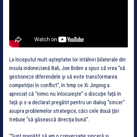
La începutul mult-aşteptatei lor întâlniri bilaterale din
insula indoneziană Bali, Joe Biden a spus că vrea “să
gestioneze diferendele şi să evite transformarea
competiţiei în conflict”, în timp ce Xi Jinping a
apreciat că “nimic nu înlocuieşte” o discuţie faţă în
faţă şi s-a declarat pregătit pentru un dialog “sincer”
asupra problemelor strategice, căci cele două ţări
trebuie “să găsească direcţia bună”.
“Sunt pregătit să am o conversaţie sinceră şi