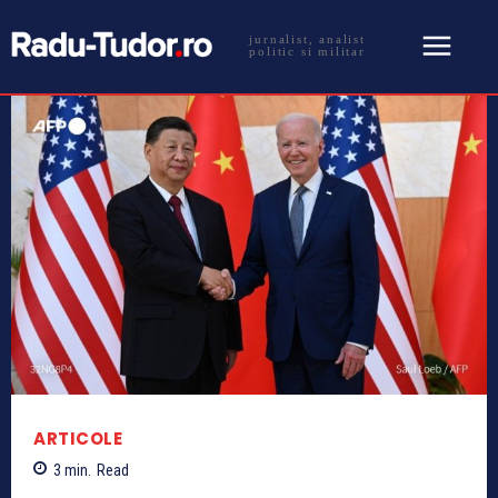
jurnalist, analist
politic si militar
ARTICOLE
3
min.
Read