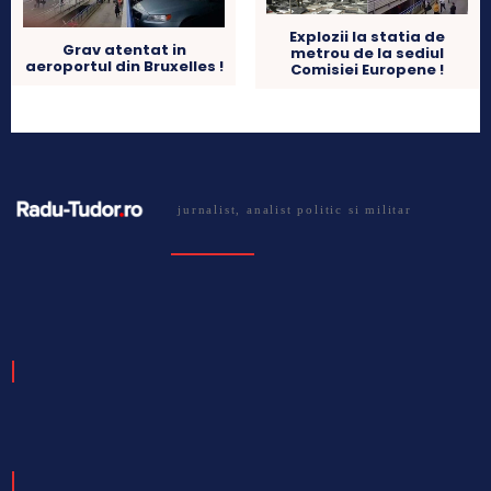
Explozii la statia de
Grav atentat in
metrou de la sediul
aeroportul din Bruxelles !
Comisiei Europene !
jurnalist, analist politic si militar