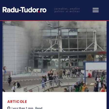
jurnalist, analist
politic si militar
ARTICOLE
Less than 1
min.
Read