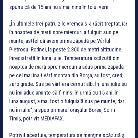
spune că de 15 ani nu a mai nins în toiul verii.
„În ultimele trei-patru zile vremea s-a răcit treptat, iar
în noaptea de marţi spre miercuri a fulguit sus pe
munte, astfel că avem prima zăpadă pe Vârful
Pietrosul Rodnei, la peste 2.300 de metri altitudine,
înregistrată în luna iulie. Temperatura scăzută din
noaptea de marţi spre miercuri a adus prima zăpadă
pe cel mai înalt vârf montan din Borşa, au fost, cred,
zero grade. Sus pe vârf era cernut alb. În luna iulie eu
nu îmi aduc aminte să fi nins, în urmă cu 15 ani, în
luna august, a mai fost o fulguială sus pe munte, dar
nu în iulie”, a spus primarul oraşului Borşa, Sorin
Timiş, potrivit MEDIAFAX.
Potrivit acestuia, temperatura se menţine scăzută şi