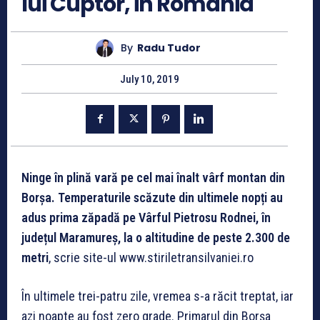
lui Cuptor, in Romania
By
Radu Tudor
July 10, 2019
Ninge în plină vară pe cel mai înalt vârf montan din
Borșa. Temperaturile scăzute din ultimele nopți au
adus prima zăpadă pe Vârful Pietrosu Rodnei, în
județul Maramureș, la o altitudine de peste 2.300 de
metri
, scrie site-ul www.stiriletransilvaniei.ro
În ultimele trei-patru zile, vremea s-a răcit treptat, iar
azi noapte au fost zero grade. Primarul din Borşa