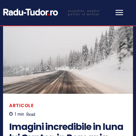
jurnalist, analist
politic si militar
ARTICOLE
1
min.
Read
Imagini incredibile in luna