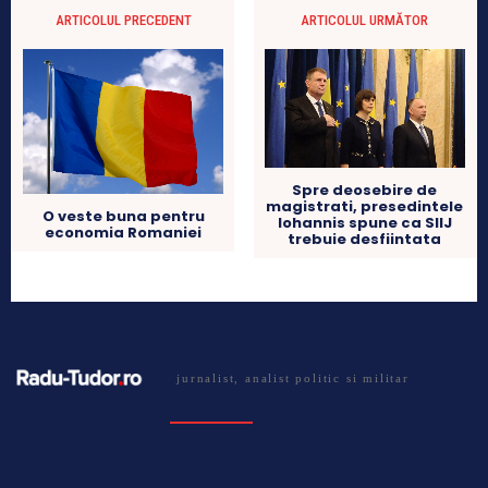
ARTICOLUL PRECEDENT
ARTICOLUL URMĂTOR
Spre deosebire de
magistrati, presedintele
O veste buna pentru
Iohannis spune ca SIIJ
economia Romaniei
trebuie desfiintata
jurnalist, analist politic si militar