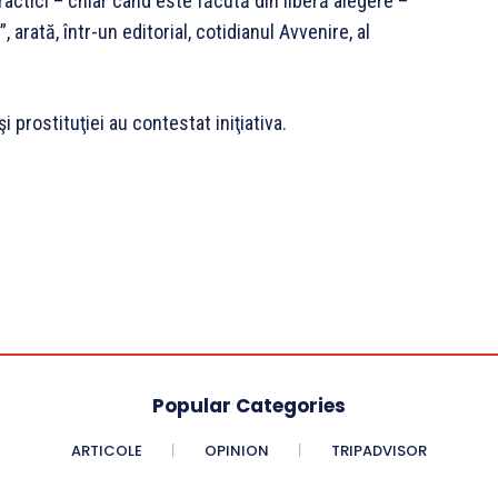
practici – chiar când este făcută din liberă alegere –
rată, într-un editorial, cotidianul Avvenire, al
 prostituţiei au contestat iniţiativa.
Popular Categories
ARTICOLE
OPINION
TRIPADVISOR