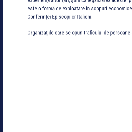
experienţa altor ţări, ştim că legalizarea acestei 
este o formă de exploatare în scopuri economice”, a
Conferinţei Episcopilor Italieni.
Organizaţiile care se opun traficului de persoane şi