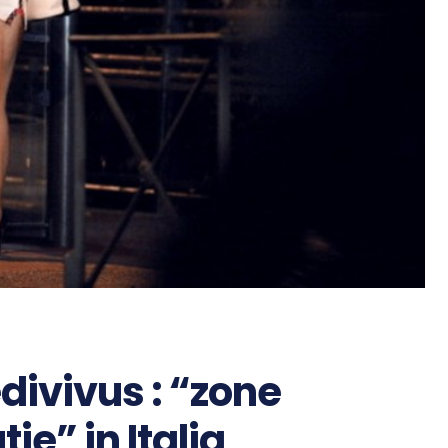
divivus : “zone
tie” in Italia