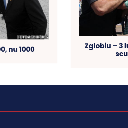
Zglobiu – 3 
0, nu 1000
scu