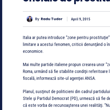
By
Radu Tudor
April 9, 2015
Italia ar putea introduce “zone pentru prostituţie”
limitare a acestui fenomen, criticii denunţând o î
economice.
Mai multe partide italiene propun crearea unor “z
Roma, urmând să fie stabilite condiţii referitoare l
fiscală, informează site-ul agenţiei ANSA.
Planul, susţinut de politicieni din cadrul partidul
Stele şi Partidul Democrat (PD), urmează să fie dez
că este vorba de recunoaşterea unei realităţi. “Nu