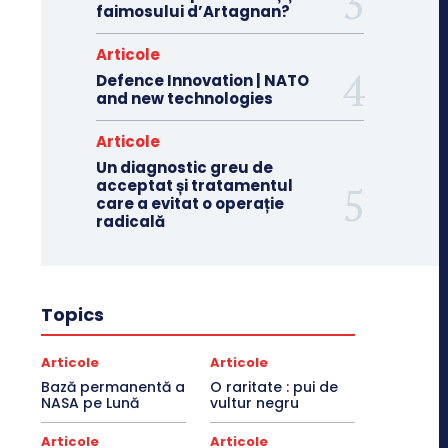
faimosului d’Artagnan?
Articole
Defence Innovation | NATO
and new technologies
Articole
Un diagnostic greu de
acceptat și tratamentul
care a evitat o operație
radicală
Topics
Articole
Articole
Bază permanentă a
O raritate : pui de
NASA pe Lună
vultur negru
Articole
Articole