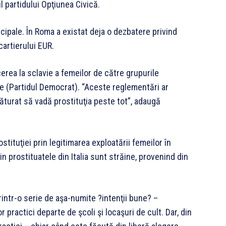
ul partidului Opţiunea Civică.
icipale. În Roma a existat deja o dezbatere privind
cartierului EUR.
rea la sclavie a femeilor de către grupurile
te (Partidul Democrat). “Aceste reglementări ar
ăturat să vadă prostituţia peste tot”, adaugă
ostituţiei prin legitimarea exploatării femeilor în
in prostituatele din Italia sunt străine, provenind din
printr-o serie de aşa-numite ?intenţii bune? –
practici departe de şcoli şi locaşuri de cult. Dar, din