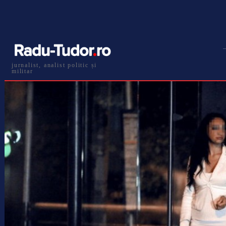
jurnalist, analist politic și
militar