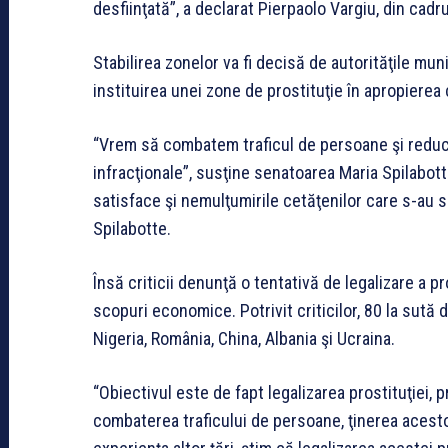
desfiinţată”, a declarat Pierpaolo Vargiu, din cadr
Stabilirea zonelor va fi decisă de autorităţile mun
instituirea unei zone de prostituţie în apropierea 
“Vrem să combatem traficul de persoane şi reduce
infracţionale”, susţine senatoarea Maria Spilabot
satisface şi nemulţumirile cetăţenilor care s-au s
Spilabotte.
Însă criticii denunţă o tentativă de legalizare a pr
scopuri economice. Potrivit criticilor, 80 la sută d
Nigeria, România, China, Albania şi Ucraina.
“Obiectivul este de fapt legalizarea prostituţiei, 
combaterea traficului de persoane, ţinerea acestor 