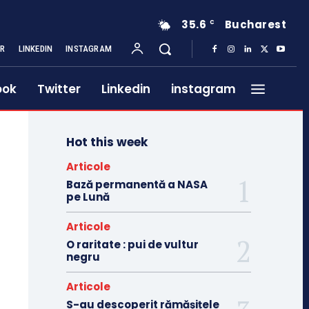
35.6
Bucharest
C
ER
LINKEDIN
INSTAGRAM
ook
Twitter
Linkedin
instagram
Hot this week
Articole
Bază permanentă a NASA
pe Lună
Articole
O raritate : pui de vultur
negru
Articole
S-au descoperit rămășițele