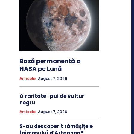
Bază permanentă a
NASA pe Lună
Articole
August 7, 2026
O raritate : pui de vultur
negru
Articole
August 7, 2026
S-au descoperit rămășițele
faimosului d’Artagnan?