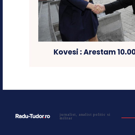
Kovesi : Arestam 10.00
jurnalist, analist politic si
militar