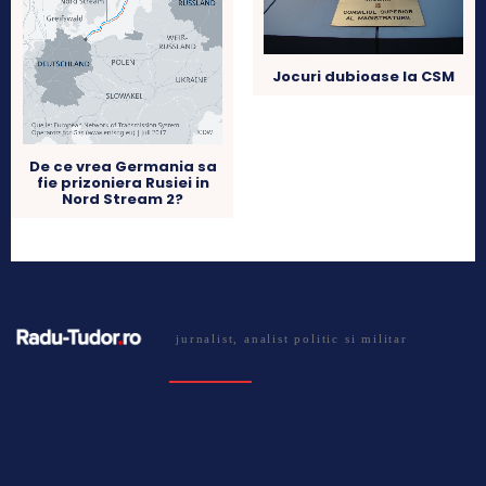
Jocuri dubioase la CSM
De ce vrea Germania sa
fie prizoniera Rusiei in
Nord Stream 2?
jurnalist, analist politic si militar