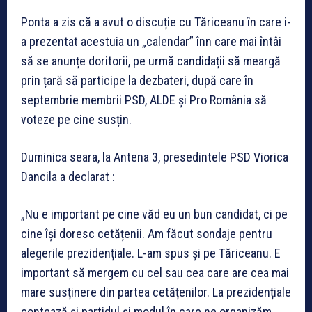
Ponta a zis că a avut o discuție cu Tăriceanu în care i-
a prezentat acestuia un „calendar” înn care mai întâi
să se anunțe doritorii, pe urmă candidații să meargă
prin țară să participe la dezbateri, după care în
septembrie membrii PSD, ALDE și Pro România să
voteze pe cine susțin.
Duminica seara, la Antena 3, presedintele PSD Viorica
Dancila a declarat :
„Nu e important pe cine văd eu un bun candidat, ci pe
cine își doresc cetățenii. Am făcut sondaje pentru
alegerile prezidențiale. L-am spus și pe Tăriceanu. E
important să mergem cu cel sau cea care are cea mai
mare susținere din partea cetățenilor. La prezidențiale
contează și partidul și modul în care ne organizăm.