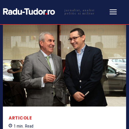
jurnalist, analist
politic si militar
ARTICOLE
1
min.
Read