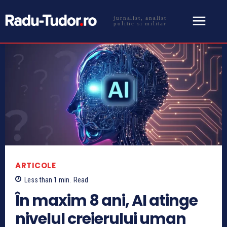
jurnalist, analist
politic si militar
ARTICOLE
Less than 1
min.
Read
În maxim 8 ani, AI atinge
nivelul creierului uman