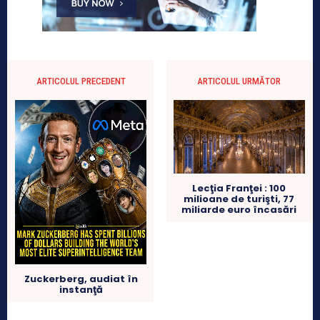
ARTICOLUL PRECEDENT
ARTICOLUL URMĂTOR
Lecţia Franţei : 100
milioane de turişti, 77
miliarde euro încasări
Zuckerberg, audiat în
instanţă