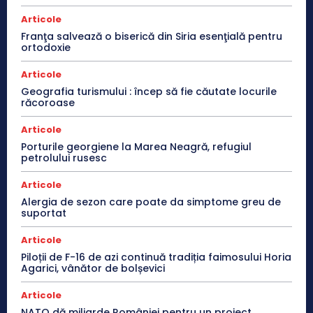
Articole
Franţa salvează o biserică din Siria esenţială pentru
ortodoxie
Articole
Geografia turismului : încep să fie căutate locurile
răcoroase
Articole
Porturile georgiene la Marea Neagră, refugiul
petrolului rusesc
Articole
Alergia de sezon care poate da simptome greu de
suportat
Articole
Piloții de F-16 de azi continuă tradiția faimosului Horia
Agarici, vânător de bolșevici
Articole
NATO dă miliarde României pentru un proiect