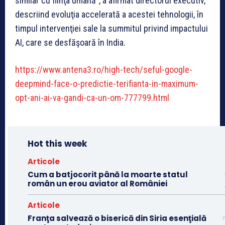
similar cu fiinţa umană”, a afirmat directorul executiv,
descriind evoluţia accelerată a acestei tehnologii, în
timpul intervenţiei sale la summitul privind impactului
AI, care se desfăşoară în India.
https://www.antena3.ro/high-tech/seful-google-
deepmind-face-o-predictie-terifianta-in-maximum-
opt-ani-ai-va-gandi-ca-un-om-777799.html
Hot this week
Articole
Cum a batjocorit până la moarte statul
român un erou aviator al României
Articole
Franţa salvează o biserică din Siria esenţială