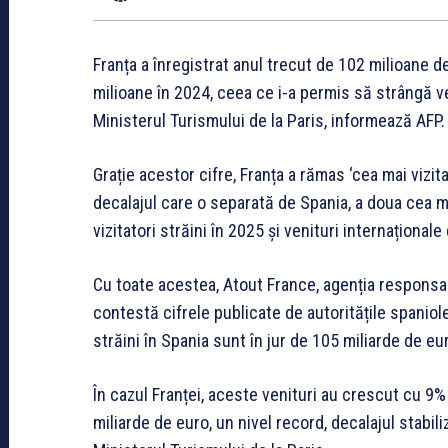
Franța a înregistrat anul trecut de 102 milioane de 
milioane în 2024, ceea ce i-a permis să strângă ve
Ministerul Turismului de la Paris, informează AFP.
Grație acestor cifre, Franța a rămas ‘cea mai vizita
decalajul care o separată de Spania, a doua cea ma
vizitatori străini în 2025 și venituri internațional
Cu toate acestea, Atout France, agenția responsab
contestă cifrele publicate de autoritățile spaniole
străini în Spania sunt în jur de 105 miliarde de eu
În cazul Franței, aceste venituri au crescut cu 9%
miliarde de euro, un nivel record, decalajul stabil