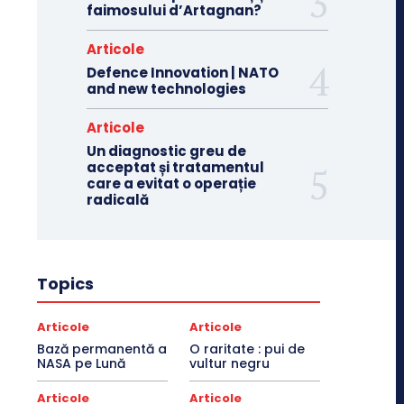
faimosului d’Artagnan?
Articole
Defence Innovation | NATO
and new technologies
Articole
Un diagnostic greu de
acceptat și tratamentul
care a evitat o operație
radicală
Topics
Articole
Articole
Bază permanentă a
O raritate : pui de
NASA pe Lună
vultur negru
Articole
Articole