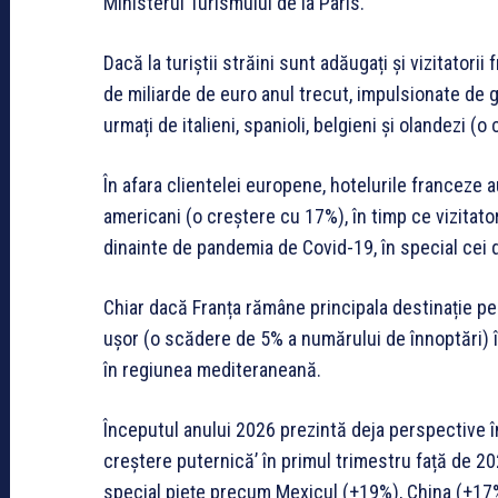
Ministerul Turismului de la Paris.
Dacă la turiștii străini sunt adăugați și vizitatorii
de miliarde de euro anul trecut, impulsionate de 
urmați de italieni, spanioli, belgieni și olandezi (o
În afara clientelei europene, hotelurile franceze a
americani (o creștere cu 17%), în timp ce vizitator
dinainte de pandemia de Covid-19, în special cei 
Chiar dacă Franța rămâne principala destinație pent
ușor (o scădere de 5% a numărului de înnoptări) în
în regiunea mediteraneană.
Începutul anului 2026 prezintă deja perspective în
creștere puternică’ în primul trimestru față de 20
special piețe precum Mexicul (+19%), China (+17