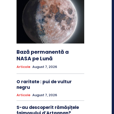
Bază permanentă a
NASA pe Lună
Articole
August 7, 2026
O raritate : pui de vultur
negru
Articole
August 7, 2026
S-au descoperit rămășițele
faimosului d’Artagnan?