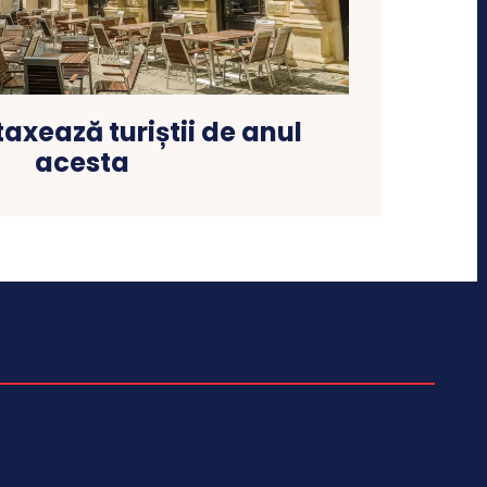
taxează turiștii de anul
acesta