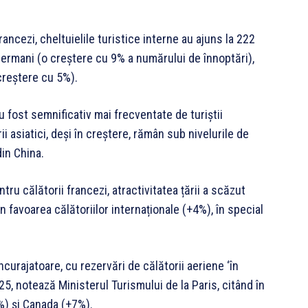
 francezi, cheltuielile turistice interne au ajuns la 222
germani (o creștere cu 9% a numărului de înnoptări),
 creștere cu 5%).
u fost semnificativ mai frecventate de turiștii
ii asiatici, deși în creștere, rămân sub nivelurile de
din China.
ru călătorii francezi, atractivitatea țării a scăzut
 favoarea călătoriilor internaționale (+4%), în special
curajatoare, cu rezervări de călătorii aeriene ‘în
25, notează Ministerul Turismului de la Paris, citând în
%) și Canada (+7%).