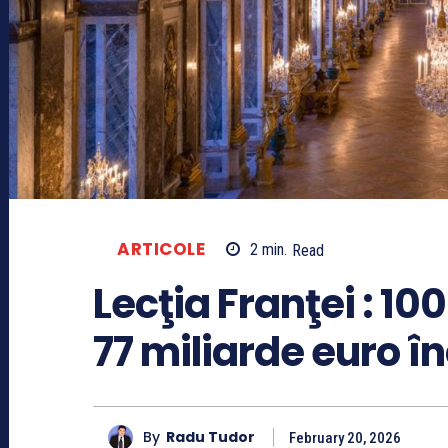
ARTICOLE
2
min.
Read
Lecţia Franţei : 100
77 miliarde euro î
By
Radu Tudor
February 20, 2026