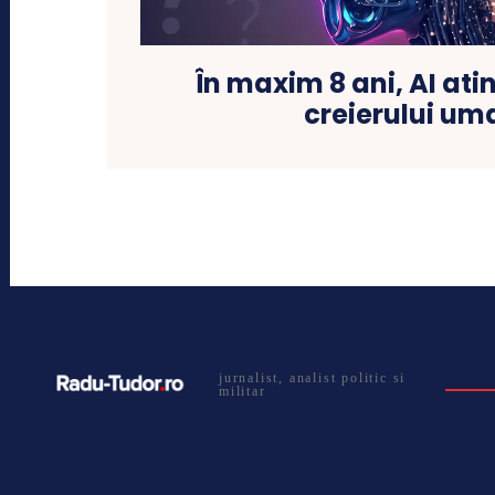
În maxim 8 ani, AI ati
creierului um
jurnalist, analist politic si
militar