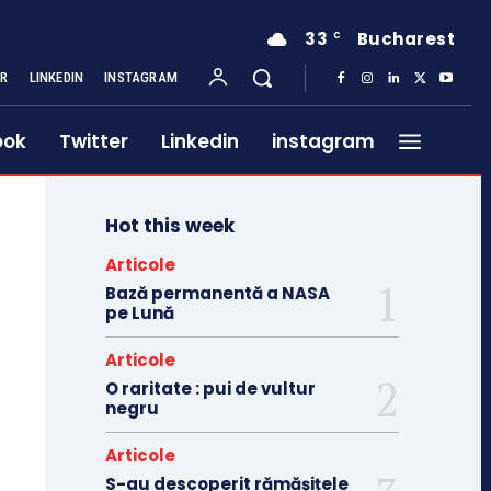
33
Bucharest
C
ER
LINKEDIN
INSTAGRAM
ook
Twitter
Linkedin
instagram
Hot this week
Articole
Bază permanentă a NASA
pe Lună
Articole
O raritate : pui de vultur
negru
Articole
S-au descoperit rămășițele