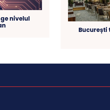
nge nivelul
an
București 