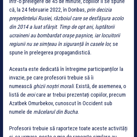
Într-o prelegere de 45 de minute, copiilor li se spune
că, la 24 februarie 2022, în Donbas,
prin decizia
președintelui Rusiei, războiul care se desfășura acolo
din 2014 a luat sfârșit
.
Timp de opt ani, luptătorii
ucraineni au bombardat orașe pașnice, iar locuitorii
regiunii nu se simțeau în siguranță în casele lor,
se
spune în prelegerea propagandistică.
Aceasta este dedicată în întregime participanților la
invazie, pe care profesorii trebuie să îi
numească
ghizii noștri morali
. Există, de asemenea, o
listă de
eroi
care ar trebui prezentați copiilor, precum
Azatbek Omurbekov, cunoscut în Occident sub
numele de
măcelarul din Bucha
.
Profesorii trebuie să raporteze toate aceste activități
și, ca urmare, peste o mie de rapoarte similare au