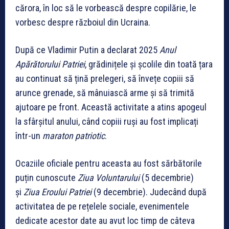
cărora, în loc să le vorbească despre copilărie, le
vorbesc despre războiul din Ucraina.
După ce Vladimir Putin a declarat 2025
Anul
Apărătorului Patriei
, grădinițele și școlile din toată țara
au continuat să țină prelegeri, să învețe copiii să
arunce grenade, să mânuiască arme și să trimită
ajutoare pe front. Această activitate a atins apogeul
la sfârșitul anului, când copiii ruși au fost implicați
într-un
maraton patriotic
.
Ocaziile oficiale pentru aceasta au fost sărbătorile
puțin cunoscute
Ziua Voluntarului
(5 decembrie)
și
Ziua Eroului Patriei
(9 decembrie). Judecând după
activitatea de pe rețelele sociale, evenimentele
dedicate acestor date au avut loc timp de câteva