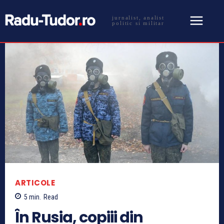
jurnalist, analist
politic si militar
ARTICOLE
5
min.
Read
În Rusia, copiii din