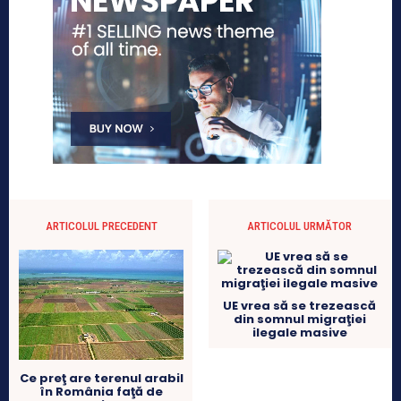
ARTICOLUL PRECEDENT
ARTICOLUL URMĂTOR
UE vrea să se trezească
din somnul migraţiei
ilegale masive
Ce preţ are terenul arabil
în România faţă de