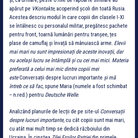
apărut pe
VKontakte
, acoperind școli din toată Rusia.
Acestea descriu modul în care copiii din clasele I-XI
se întâlnesc cu personalul militar, pregătesc pachete
pentru front, toarnă lumânări pentru tranșee, țes
plase de camuflaj și învață să mânuiască arme.
Elevii
mai mari nu sunt impresionați de aceste inovații, dar
nu același lucru se întâmplă și cu cei mai mici. Materia
preferată a celui mai mic dintre copiii mei
este
Conversații despre lucruri importante
și mă
întreb ce să fac
, spune Maria (numele a fost schimbat
– n.red.) pentru
Deutsche Welle
.
Analizând planurile de lecții de pe site-ul
Conversații
despre lucruri importante
, cu cât copiii sunt mai mari,
cu atât mai mult timp se dedică războiului din
Ucraina. În cinstea
Zilei Eroilor Patriei
din primele