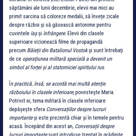
săptămâni ale lunii decembrie, elevii mai mici au
primit sarcina să coloreze medalii, să învețe zicale
despre război și să găsească antonime pentru
cuvintele
laș
și
înfrângere
. Elevii din clasele
superioare vizionează filme de propagandă
precum
Băieții din Batalionul Vostok
și sunt întrebați
de ce
operațiunea militară specială a devenit un
simbol al forței și al statorniciei spiritului rus
.
Î
n practică, însă, se acordă mai multă atenție
războiului în clasele inferioare
, povestește Maria.
Potrivit ei, tema militară în clasele inferioare
depășește sfera
Conversațiilor despre lucruri
importante
și este prezentă chiar și în temele pentru
acasă. Începând din acest an,
Conversații despre
lucruri importante
sunt introduse treptat în grădinițe,