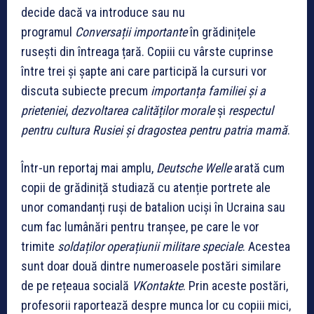
decide dacă va introduce sau nu
programul
Conversații importante
în grădinițele
rusești din întreaga țară. Copiii cu vârste cuprinse
între trei și șapte ani care participă la cursuri vor
discuta subiecte precum
importanța familiei și a
prieteniei
,
dezvoltarea calităților morale
și
respectul
pentru cultura Rusiei și dragostea pentru patria mamă
.
Într-un reportaj mai amplu,
Deutsche Welle
arată cum
copii de grădiniță studiază cu atenție portrete ale
unor comandanți ruși de batalion uciși în Ucraina sau
cum fac lumânări pentru tranșee, pe care le vor
trimite
soldaților operațiunii militare speciale
. Acestea
sunt doar două dintre numeroasele postări similare
de pe rețeaua socială
VKontakte
. Prin aceste postări,
profesorii raportează despre munca lor cu copiii mici,