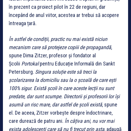
în prezent ca proiect pilot în 22 de regiuni, dar
începând de anul viitor, acestea ar trebui să acopere
întreaga țară.
În astfel de condiții, practic nu mai există niciun
mecanism care să protejeze copiii de propagandă
,
spune Dima Zitzer, profesor și fondator al
Școlii
Portokal
pentru Educație Informală din Sankt
Petersburg.
Singura soluție este să treci la
școlarizarea la domiciliu sau la o școală de care ești
100% sigur. Există școli în care aceste lecții nu sunt
predate, dar sunt scumpe. Directorii și profesorii lor își
asumă un risc mare, dar astfel de școli există
, spune
el. De aceea, Zitzer vorbește despre îndoctrinare,
care durează de patru ani.
În câțiva ani, nu vor mai
exista adolescenți care să nu fi trecut prin asta
, adaugă