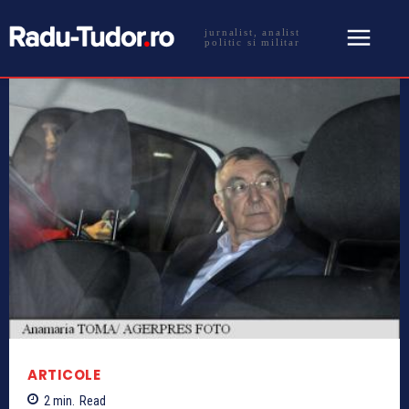
jurnalist, analist
politic si militar
ARTICOLE
2
min.
Read