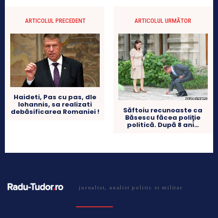
ARTICOLUL PRECEDENT
ARTICOLUL URMĂTOR
Haideti, Pas cu pas, dle
Iohannis, sa realizati
Săftoiu recunoaste ca
debăsificarea Romaniei !
Băsescu făcea poliţie
politică. După 8 ani…
jurnalist, analist politic si militar