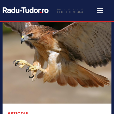
jurnalist, analist
politic si militar
ARTICOLE