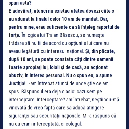
spun asta?
E adevărat, atunci nu existau atâtea dovezi câte s-
au adunat la finalul celor 10 ani de mandat. Dar,
pentru mine, erau suficiente ca să înţeleg raportul de
forţe. Î
n logica lui Traian Băsescu, se numeşte
trădare să nu fii de acord cu opţiunile lui care nu
aveau legătură cu interesul naţional.
Şi, din păcate,
după 10 ani, se poate constata câţi dintre oamenii
foarte apropiaţi lui, loiali şi de casă, au acţionat
abuziv, în interes personal. Nu o spun eu, o spune
Justiţia!
L-am întrebat atunci de unde ştie ce am
spus. Răspunsul era deja clasic: căzusem pe
interceptare. Interceptare? am întrebat, neştiindu-mă
vinovată de vreo faptă care să aducă atingere
siguranţei sau securităţii naţionale. Mi-a răspuns că
nu eu eram interceptată, ci colegul.