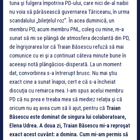
tuna şi fulgera împotriva PD-ului, care nici de-al naibii
nu voia să părăsească guvernarea Tăriceanu, în urma
scandalului „bileţelul roz”. În acea duminică, un
membru PD, acum membru PNL, coleg cu mine, m-a
sunat să mi se plângă de atmosfera dezolantă din PD,
de îngrijorarea lor că Traian Băsescu refuză să mai
comunice cu ei şi a continuat câteva minute bune în
aceeaşi notă plângăcios-disperată. La un moment
dat, convorbirea s-a întrerupt brusc. Nu mai ştiu
exact cine a sunat înapoi, cert e că s-a încheiat
discuţia cu remarca mea. I-am spus acelui membru
PD că nu prea e treaba mea să mediez relaţia şi că
oricum nu aş avea cum să îi ajut, pentru că
Traian
Băsescu este dominat de singura lui colaboratoare,
Elena Udrea. A doua zi, Traian Băsescu mi-a reproşat
exact acest cuvânt: a domina. Cum mi-am permis să