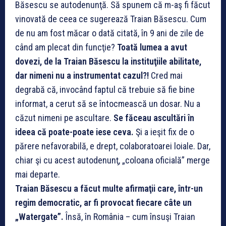
Băsescu se autodenunţă. Să spunem că m-aş fi făcut
vinovată de ceea ce sugerează Traian Băsescu. Cum
de nu am fost măcar o dată citată, în 9 ani de zile de
când am plecat din funcţie?
Toată lumea a avut
dovezi, de la Traian Băsescu la instituţiile abilitate,
dar nimeni nu a instrumentat cazul?!
Cred mai
degrabă că, invocând faptul că trebuie să fie bine
informat, a cerut să se întocmească un dosar. Nu a
căzut nimeni pe ascultare.
Se făceau ascultări în
ideea că poate-poate iese ceva.
Şi a ieşit fix de o
părere nefavorabilă, e drept, colaboratoarei loiale. Dar,
chiar şi cu acest autodenunţ, „coloana oficială” merge
mai departe.
Traian Băsescu a făcut multe afirmaţii care, într-un
regim democratic, ar fi provocat fiecare câte un
„Watergate”.
Însă, în România – cum însuşi Traian