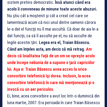
sistem pretins democratic.
Însă atunci când era
acolo îi conveneau de minune toate aceste abuzuri.
Nu ştiu cât a moştenit şi cât a creat cel care se
lamentează acum că nici unul dintre oamenii cărora
le-a dat el funcţii nu îl mai ascultă. Că doar de aia le-a
dat funcţii, ca să îl asculte pe el, nu să asculte de
legile acestei ţări.
Legea era el, Traian Băsescu.
Când am înţeles asta, am decis să mă retrag.
Am
decis că loialitatea faţă de un om se opreşte acolo
unde începe nebunia de a supune o ţară capriciilor
lui. Aşa e: Traian Băsescu avea acces la orice
convorbire telefonică îşi dorea. Inclusiv, la acea
convorbire telefonică în care mă menţionează şi o
invocă cu un aer periculos.
Ei, bine, acea convorbire a avut loc într-o duminică din
luna martie, 2007. Era perioada în care Traian Băsescu