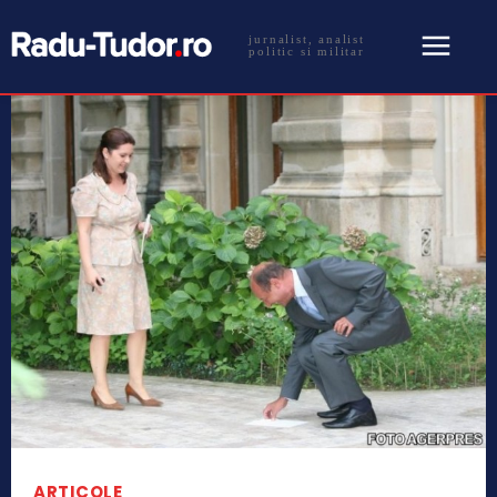
jurnalist, analist
politic si militar
ARTICOLE