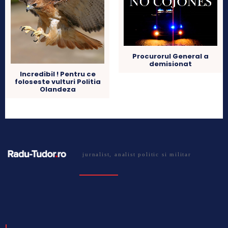
Procurorul General a
demisionat
Incredibil ! Pentru ce
foloseste vulturi Politia
Olandeza
jurnalist, analist politic si militar