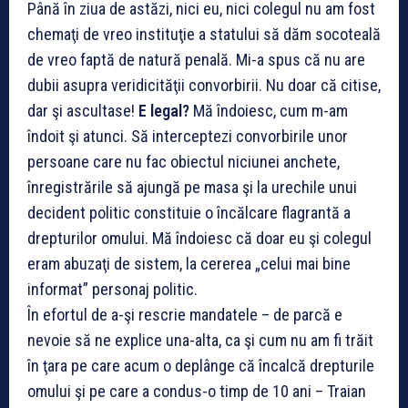
Până în ziua de astăzi, nici eu, nici colegul nu am fost
chemaţi de vreo instituţie a statului să dăm socoteală
de vreo faptă de natură penală. Mi-a spus că nu are
dubii asupra veridicităţii convorbirii. Nu doar că citise,
dar şi ascultase!
E legal?
Mă îndoiesc, cum m-am
îndoit şi atunci. Să interceptezi convorbirile unor
persoane care nu fac obiectul niciunei anchete,
înregistrările să ajungă pe masa şi la urechile unui
decident politic constituie o încălcare flagrantă a
drepturilor omului. Mă îndoiesc că doar eu şi colegul
eram abuzaţi de sistem, la cererea „celui mai bine
informat” personaj politic.
În efortul de a-şi rescrie mandatele – de parcă e
nevoie să ne explice una-alta, ca şi cum nu am fi trăit
în ţara pe care acum o deplânge că încalcă drepturile
omului şi pe care a condus-o timp de 10 ani – Traian