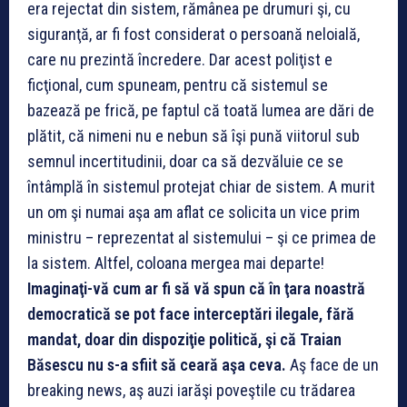
era rejectat din sistem, rămânea pe drumuri şi, cu
siguranţă, ar fi fost considerat o persoană neloială,
care nu prezintă încredere. Dar acest poliţist e
ficţional, cum spuneam, pentru că sistemul se
bazează pe frică, pe faptul că toată lumea are dări de
plătit, că nimeni nu e nebun să îşi pună viitorul sub
semnul incertitudinii, doar ca să dezvăluie ce se
întâmplă în sistemul protejat chiar de sistem. A murit
un om şi numai aşa am aflat ce solicita un vice prim
ministru – reprezentat al sistemului – şi ce primea de
la sistem. Altfel, coloana mergea mai departe!
Imaginaţi-vă cum ar fi să vă spun că în ţara noastră
democratică se pot face interceptări ilegale, fără
mandat, doar din dispoziţie politică, şi că Traian
Băsescu nu s-a sfiit să ceară aşa ceva.
Aş face de un
breaking news, aş auzi iarăşi poveştile cu trădarea