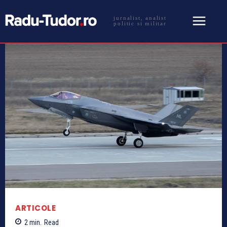
jurnalist, analist
politic si militar
ARTICOLE
2
min.
Read