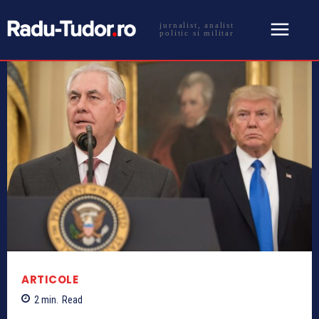
jurnalist, analist
politic si militar
ARTICOLE
2
min.
Read