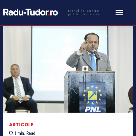
jurnalist, analist
politic si militar
ARTICOLE
1
min.
Read