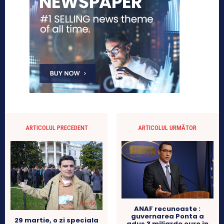
ARTICOLUL PRECEDENT
ARTICOLUL URMĂTOR
ANAF recunoaste :
guvernarea Ponta a
29 martie, o zi speciala
adus 3 miliarde euro in