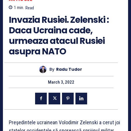
1
min.
Read
Invazia Rusiei. Zelenski :
Daca Ucraina cade,
urmeaza atacul Rusiei
asupra NATO
By
Radu Tudor
March 3, 2022
Preşedintele ucrainean Volodimir Zelenski a cerut joi
statelor occidentale să sporească sprijinul militar