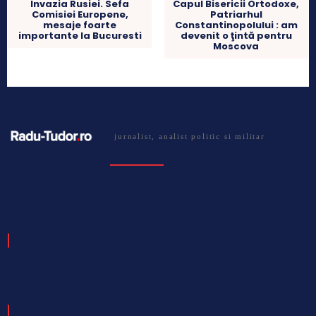
Capul Bisericii Ortodoxe,
Invazia Rusiei. Sefa
Patriarhul
Comisiei Europene,
Constantinopolului : am
mesaje foarte
devenit o ţintă pentru
importante la Bucuresti
Moscova
jurnalist, analist politic si militar