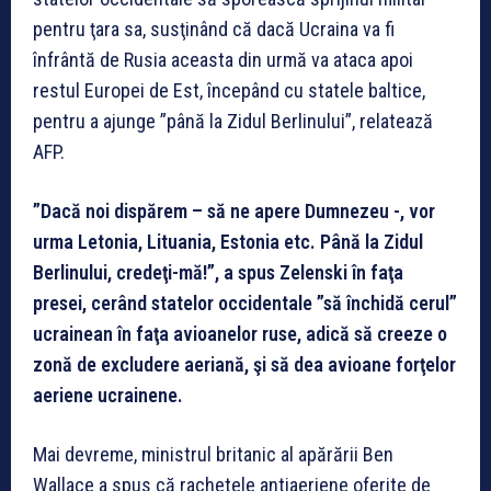
pentru ţara sa, susţinând că dacă Ucraina va fi
înfrântă de Rusia aceasta din urmă va ataca apoi
restul Europei de Est, începând cu statele baltice,
pentru a ajunge ”până la Zidul Berlinului”, relatează
AFP.
”Dacă noi dispărem – să ne apere Dumnezeu -, vor
urma Letonia, Lituania, Estonia etc. Până la Zidul
Berlinului, credeţi-mă!”, a spus Zelenski în faţa
presei, cerând statelor occidentale ”să închidă cerul”
ucrainean în faţa avioanelor ruse, adică să creeze o
zonă de excludere aeriană, şi să dea avioane forţelor
aeriene ucrainene.
Mai devreme, ministrul britanic al apărării Ben
Wallace a spus că rachetele antiaeriene oferite de