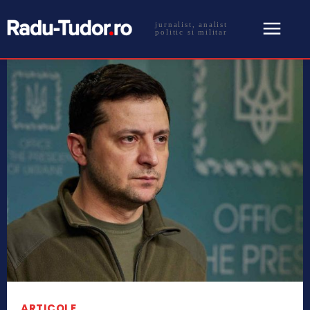
jurnalist, analist
politic si militar
ARTICOLE