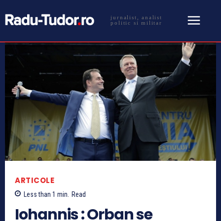
jurnalist, analist
politic si militar
ARTICOLE
Less than 1
min.
Read
Iohannis : Orban se