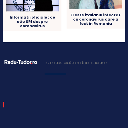
El este italianul infectat
Informatii oficiale : ce
cu coronavirus care a
stie SRI despre
fost in Romania
coronavirus
jurnalist, analist politic si militar