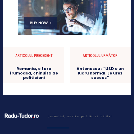
ARTICOLUL PRECEDENT
ARTICOLUL URMĂTOR
Romania, o tara
Antonescu : “USD e un
frumoasa, chinuita de
lucru normal. Le urez
politicieni
succes”
jurnalist, analist politic si militar