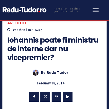
jurnalist, analist
politic si militar
ARTICOLE
Less than 1
min.
Read
Iohannis poate fi ministru
de interne dar nu
vicepremier?
By
Radu Tudor
February 18, 2014