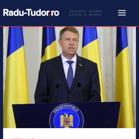
jurnalist, analist
politic si militar