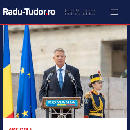
jurnalist, analist
politic si militar
ARTICOLE