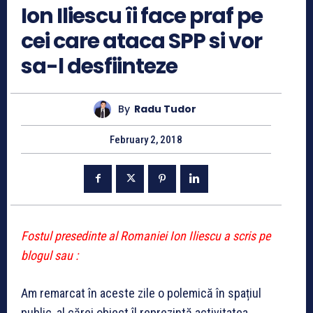
Ion Iliescu îi face praf pe
cei care ataca SPP si vor
sa-l desfiinteze
By
Radu Tudor
February 2, 2018
Fostul presedinte al Romaniei Ion Iliescu a scris pe
blogul sau :
Am remarcat în aceste zile o polemică în spațiul
public, al cărei obiect îl reprezintă activitatea