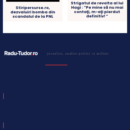
Strigatul de revolta al lui
Hagi : “Pe mine să nu mai
Stiripersurse.ro,
contaţi, m-aţi pierdut
dezvaluiri bomba din
definitiv! “
scandalul de la PNL
jurnalist, analist politic si militar