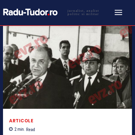
jurnalist, analist
politic si militar
ARTICOLE
2
min.
Read