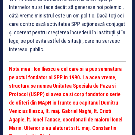
Internelor nu ar face decât să genereze noi polemici,
câtă vreme ministrul este un om politic. Dacă toți cei
care controlează activitatea SPP acționează conjugat
și coerent pentru creșterea încrederii în instituții și în
lege, se pot evita astfel de situații, care nu servesc
interesul public.
Nota mea : Ion Iliescu e cel care si-a pus semnatura
pe actul fondator al SPP in 1990. La acea vreme,
structura se numea Unitatea Speciala de Paza si
Protocol (USPP) si avea ca si corp fondator o serie
de ofiteri din MApN in frunte cu capitanul Dumitru
Venicius Iliescu, lt. maj. Gabriel Naghi, lt. Cristi
Agapie, lt. Ionel Tanase, coordonati de maiorul Ionel
Marin. Ulterior s-au alaturat si
lt. maj. Constantin