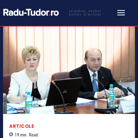
jurnalist, analist
politic si militar
ARTICOLE
19
min.
Read