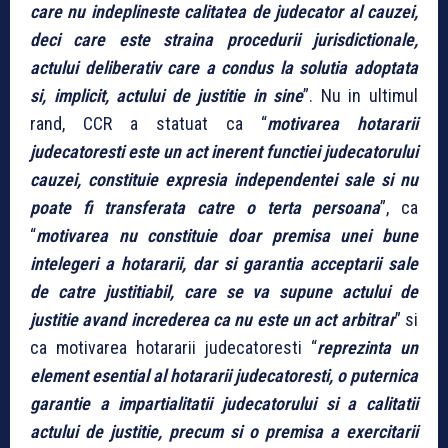
care nu indeplineste calitatea de judecator al cauzei,
deci care este straina procedurii jurisdictionale,
actului deliberativ care a condus la solutia adoptata
si, implicit, actului de justitie in sine
”. Nu in ultimul
rand, CCR a statuat ca “
motivarea hotararii
judecatoresti este un act inerent functiei judecatorului
cauzei, constituie expresia independentei sale si nu
poate fi transferata catre o terta persoana
”, ca
“
motivarea nu constituie doar premisa unei bune
intelegeri a hotararii, dar si garantia acceptarii sale
de catre justitiabil, care se va supune actului de
justitie avand increderea ca nu este un act arbitrar
” si
ca motivarea hotararii judecatoresti “
reprezinta un
element esential al hotararii judecatoresti, o puternica
garantie a impartialitatii judecatorului si a calitatii
actului de justitie, precum si o premisa a exercitarii