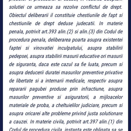
solutiei ce urmeaza sa rezolve conflictul de drept.
Obiectul deliberarii il constituie chestiunile de fapt si
chestiunile de drept deduse judecatii. In materie
penala, potrivit art.393 alin.(2) si alin.(3) din Codul de
procedura penala, deliberarea poarta asupra existentei
faptei si vinovatiei inculpatului, asupra stabilirii
pedepsei, asupra stabilirii masurii educative ori masurii
de siguranta, daca este cazul sa fie luata, precum si
asupra deducerii duratei masurilor preventive privative
de libertate si a internarii medicale, respectiv asupra
repararii pagubei produse prin infractiune, asupra
masurilor preventive si asiguratorii, a mijloacelor
materiale de proba, a cheltuielilor judiciare, precum si
asupra oricarei alte probleme privind justa solutionare
a cauzei. In materie civila, potrivit art.397 alin.(1) din
Codul de procedura civila, instanta este obligata sa se