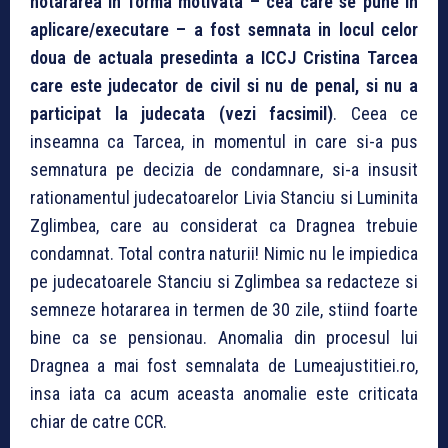
hotararea in forma motivata – cea care se pune in
aplicare/executare – a fost semnata in locul celor
doua de actuala presedinta a ICCJ Cristina Tarcea
care este judecator de civil si nu de penal, si nu a
participat la judecata (vezi facsimil)
. Ceea ce
inseamna ca Tarcea, in momentul in care si-a pus
semnatura pe decizia de condamnare, si-a insusit
rationamentul judecatoarelor Livia Stanciu si Luminita
Zglimbea, care au considerat ca Dragnea trebuie
condamnat. Total contra naturii! Nimic nu le impiedica
pe judecatoarele Stanciu si Zglimbea sa redacteze si
semneze hotararea in termen de 30 zile, stiind foarte
bine ca se pensionau. Anomalia din procesul lui
Dragnea a mai fost semnalata de Lumeajustitiei.ro,
insa iata ca acum aceasta anomalie este criticata
chiar de catre CCR.