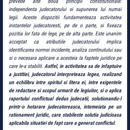
prevede alte doua principii constitutionale:
independenta judecatorului si supunerea lui numai
legii. Aceste dispozitii fundamenteaza activitatea
instantelor judecatoresti, pe de o parte, si fixeaza
pozitia lor fata de lege, pe de alta parte. Este unanim
acceptat ca atributiile judecatorului implica
identificarea normei incidente, analiza continutului sau
si o necesara aplicare a acesteia la faptele juridice pe
care le-a stabilit.
Astfel, in activitatea sa de infaptuire
a justitiei, judecatorul interpreteaza legea, realizand
un echilibru intre spiritul si litera ei, intre exigentele
de redactare si scopul urmarit de legiuitor, si o aplica
raportului conflictual dedus judecatii, solutionandu-l
printr-o hotarare judecatoreasca, intemeiata pe un
rationament juridic, care stabileste solutia judicioasa
aplicabila situatiei de fapt care a generat conflictul
.