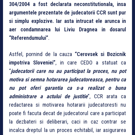
304/2004 a fost declarata neconstitutionala, insa
argumentele prezentate de judecatorii CCR sunt pur
si simplu explozive. Iar asta intrucat ele arunca in
aer condamnarea lui Liviu Dragnea in dosarul
“Referendumului”
.
Astfel, pornind de la cauza
“
Cerovsek si Bozicnik
impotriva Sloveniei”
, in care CEDO a statuat ca
“
judecatorii care nu au participat la proces, nu pot
motiva si semna hotararea judecatoreasca, pentru ca
nu pot oferi garantia ca s-a realizat o buna
administrare a actului de justitie
”, CCR arata ca
redactarea si motivarea hotararii judecatoresti nu
poate fi facuta decat de judecatorul care a participat
la dezbateri si deliberari, caci in caz contrar se
incalca dreptul la un proces echitabil, iar asigurarea