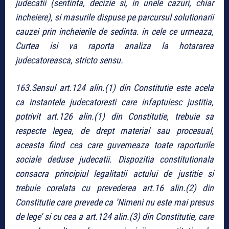
judecatii (sentinta, decizie si, in unele cazuri, chiar
incheiere), si masurile dispuse pe parcursul solutionarii
cauzei prin incheierile de sedinta. in cele ce urmeaza,
Curtea isi va raporta analiza la hotararea
judecatoreasca, stricto sensu.
163.Sensul art.124 alin.(1) din Constitutie este acela
ca instantele judecatoresti care infaptuiesc justitia,
potrivit art.126 alin.(1) din Constitutie, trebuie sa
respecte legea, de drept material sau procesual,
aceasta fiind cea care guverneaza toate raporturile
sociale deduse judecatii. Dispozitia constitutionala
consacra principiul legalitatii actului de justitie si
trebuie corelata cu prevederea art.16 alin.(2) din
Constitutie care prevede ca ‘Nimeni nu este mai presus
de lege’ si cu cea a art.124 alin.(3) din Constitutie, care