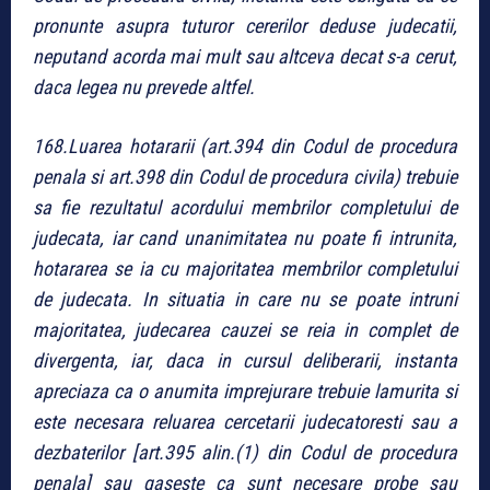
pronunte asupra tuturor cererilor deduse judecatii,
neputand acorda mai mult sau altceva decat s-a cerut,
daca legea nu prevede altfel.
168.Luarea hotararii (art.394 din Codul de procedura
penala si art.398 din Codul de procedura civila) trebuie
sa fie rezultatul acordului membrilor completului de
judecata, iar cand unanimitatea nu poate fi intrunita,
hotararea se ia cu majoritatea membrilor completului
de judecata. In situatia in care nu se poate intruni
majoritatea, judecarea cauzei se reia in complet de
divergenta, iar, daca in cursul deliberarii, instanta
apreciaza ca o anumita imprejurare trebuie lamurita si
este necesara reluarea cercetarii judecatoresti sau a
dezbaterilor [art.395 alin.(1) din Codul de procedura
penala] sau gaseste ca sunt necesare probe sau