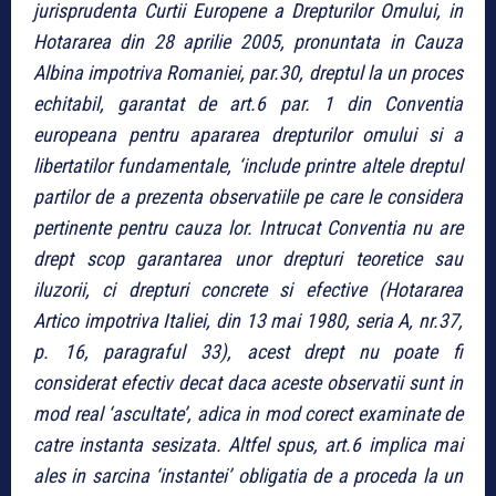
jurisprudenta Curtii Europene a Drepturilor Omului, in
Hotararea din 28 aprilie 2005, pronuntata in Cauza
Albina impotriva Romaniei, par.30, dreptul la un proces
echitabil, garantat de art.6 par. 1 din Conventia
europeana pentru apararea drepturilor omului si a
libertatilor fundamentale, ‘include printre altele dreptul
partilor de a prezenta observatiile pe care le considera
pertinente pentru cauza lor. Intrucat Conventia nu are
drept scop garantarea unor drepturi teoretice sau
iluzorii, ci drepturi concrete si efective (Hotararea
Artico impotriva Italiei, din 13 mai 1980, seria A, nr.37,
p. 16, paragraful 33), acest drept nu poate fi
considerat efectiv decat daca aceste observatii sunt in
mod real ‘ascultate’, adica in mod corect examinate de
catre instanta sesizata. Altfel spus, art.6 implica mai
ales in sarcina ‘instantei’ obligatia de a proceda la un