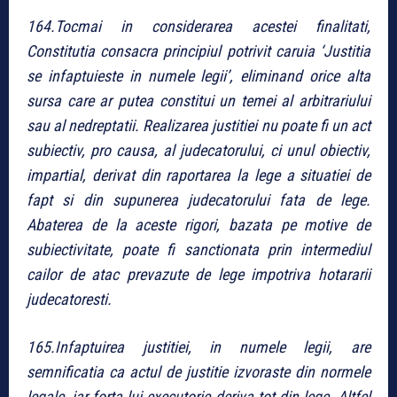
164.Tocmai in considerarea acestei finalitati,
Constitutia consacra principiul potrivit caruia ‘Justitia
se infaptuieste in numele legii’, eliminand orice alta
sursa care ar putea constitui un temei al arbitrariului
sau al nedreptatii. Realizarea justitiei nu poate fi un act
subiectiv, pro causa, al judecatorului, ci unul obiectiv,
impartial, derivat din raportarea la lege a situatiei de
fapt si din supunerea judecatorului fata de lege.
Abaterea de la aceste rigori, bazata pe motive de
subiectivitate, poate fi sanctionata prin intermediul
cailor de atac prevazute de lege impotriva hotararii
judecatoresti.
165.Infaptuirea justitiei, in numele legii, are
semnificatia ca actul de justitie izvoraste din normele
legale, iar forta lui executorie deriva tot din lege. Altfel