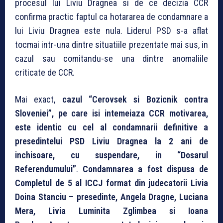
procesul lui Liviu Dragnea si de ce decizia CCR
confirma practic faptul ca hotararea de condamnare a
lui Liviu Dragnea este nula. Liderul PSD s-a aflat
tocmai intr-una dintre situatiile prezentate mai sus, in
cazul sau comitandu-se una dintre anomaliile
criticate de CCR.
Mai exact,
cazul “Cerovsek si Bozicnik contra
Sloveniei”, pe care isi intemeiaza CCR motivarea,
este identic cu cel al condamnarii definitive a
presedintelui PSD Liviu Dragnea la 2 ani de
inchisoare, cu suspendare, in “Dosarul
Referendumului”
.
Condamnarea a fost dispusa de
Completul de 5 al ICCJ format din judecatorii Livia
Doina Stanciu – presedinte, Angela Dragne, Luciana
Mera, Livia Luminita Zglimbea si Ioana