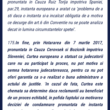
pronuntata in Cauza Ruiz Torija impotriva Spaniei,
par.29, instanta europeana a aratat ca ‘problema de a
sti daca o instanta si-a incalcat obligatia de a motiva
ce decurge din art.6 din Conventie nu se poate analiza
decat in lumina circumstantelor spetei’.
175.
In fine, prin Hotararea din 7 martie 2017,
pronuntata in Cauza Cerovsek si Bozicnik impotriva
Sloveniei,
Curtea europeana a statuat ca judecatorii
care nu au participat la proces, nu pot motiva si
semna hotararea judecatoreasca, pentru ca nu pot
oferi garantia ca s-a realizat o buna administrare a
actului de justitie
. ‘
In cazul de fata, Curtea este
chemata sa determine daca reclamantii au beneficiat
de un proces echitabil, in pofida faptului ca motivarea
deciziei de condamnare pronuntata de instanta