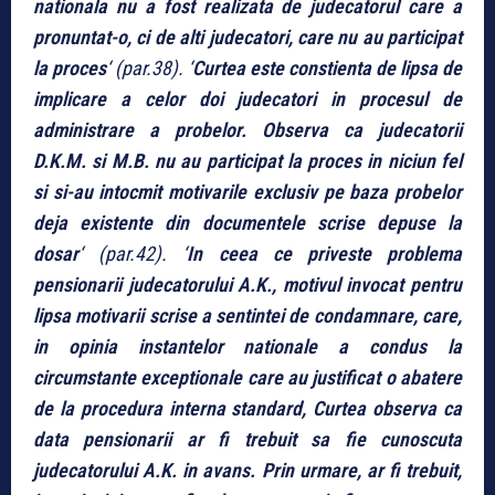
nationala nu a fost realizata de judecatorul care a
pronuntat-o, ci de alti judecatori, care nu au participat
la proces
‘ (par.38). ‘
Curtea este constienta de lipsa de
implicare a celor doi judecatori in procesul de
administrare a probelor. Observa ca judecatorii
D.K.M. si M.B. nu au participat la proces in niciun fel
si si-au intocmit motivarile exclusiv pe baza probelor
deja existente din documentele scrise depuse la
dosar
‘ (par.42). ‘
In ceea ce priveste problema
pensionarii judecatorului A.K., motivul invocat pentru
lipsa motivarii scrise a sentintei de condamnare, care,
in opinia instantelor nationale a condus la
circumstante exceptionale care au justificat o abatere
de la procedura interna standard, Curtea observa ca
data pensionarii ar fi trebuit sa fie cunoscuta
judecatorului A.K. in avans. Prin urmare, ar fi trebuit,