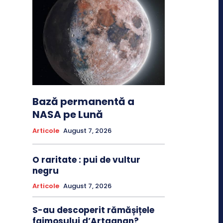
Bază permanentă a
NASA pe Lună
Articole
August 7, 2026
O raritate : pui de vultur
negru
Articole
August 7, 2026
S-au descoperit rămășițele
faimosului d’Artagnan?