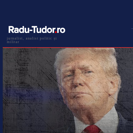
jurnalist, analist politic și
militar