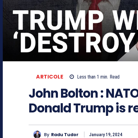
ARTICOLE
Less than 1
min.
Read
John Bolton : NATO 
Donald Trump is r
By
Radu Tudor
January 19, 2024