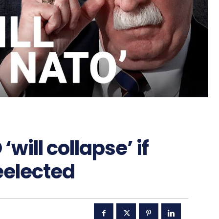
‘will collapse’ if
eelected