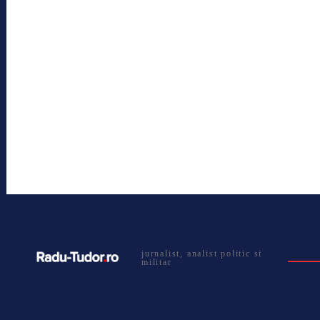
jurnalist, analist politic si
militar