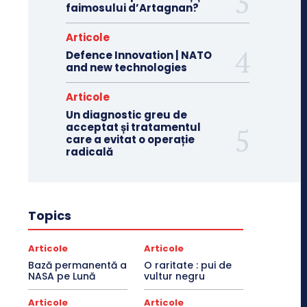
faimosului d’Artagnan?
Articole
Defence Innovation | NATO
and new technologies
Articole
Un diagnostic greu de
acceptat și tratamentul
care a evitat o operație
radicală
Topics
Articole
Articole
Bază permanentă a
O raritate : pui de
NASA pe Lună
vultur negru
Articole
Articole