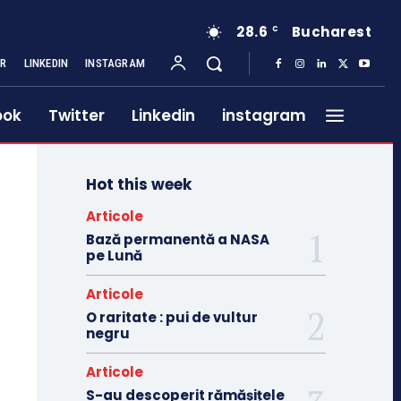
28.6
Bucharest
C
ER
LINKEDIN
INSTAGRAM
ook
Twitter
Linkedin
instagram
Hot this week
Articole
Bază permanentă a NASA
pe Lună
Articole
O raritate : pui de vultur
negru
Articole
S-au descoperit rămășițele