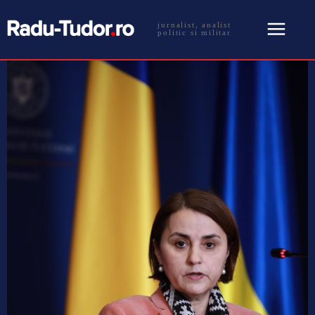
jurnalist, analist
politic si militar