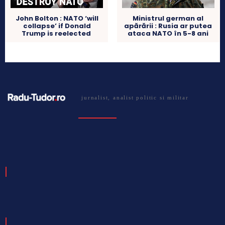
John Bolton : NATO ‘will
Ministrul german al
collapse’ if Donald
apărării : Rusia ar putea
Trump is reelected
ataca NATO în 5-8 ani
jurnalist, analist politic si militar