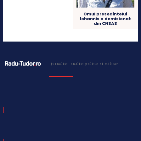
Omul presedintelui
Iohannis a demisionat
din CNSAS
jurnalist, analist politic si militar