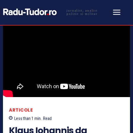
jurnalist, analist
politic si militar
ARTICOLE
Less than 1
min.
Read
Klaus Iohannis da