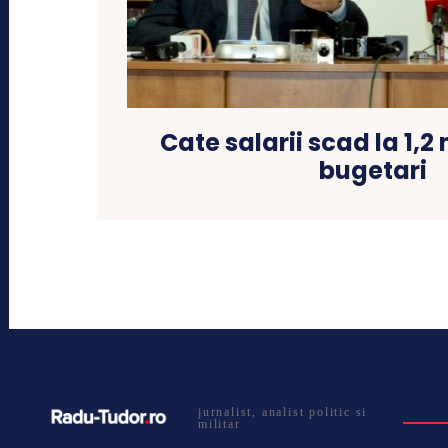
Cate salarii scad la 1,2
bugetari
jurnalist, analist politic si
militar