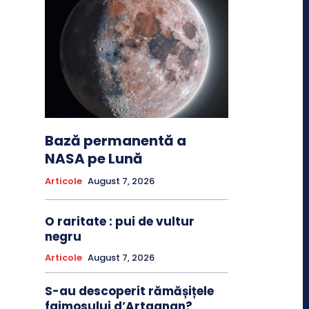
Bază permanentă a
NASA pe Lună
Articole
August 7, 2026
O raritate : pui de vultur
negru
Articole
August 7, 2026
S-au descoperit rămășițele
faimosului d’Artagnan?