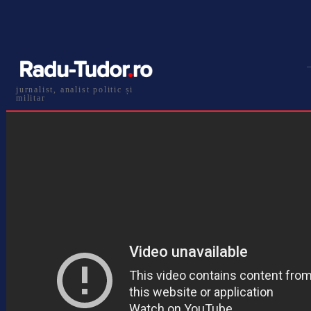
jurnalist, analist politic și
militar