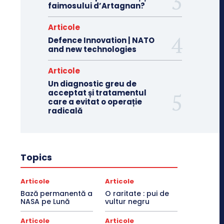
faimosului d’Artagnan?
Articole
Defence Innovation | NATO
and new technologies
Articole
Un diagnostic greu de
acceptat și tratamentul
care a evitat o operație
radicală
Topics
Articole
Articole
Bază permanentă a
O raritate : pui de
NASA pe Lună
vultur negru
Articole
Articole