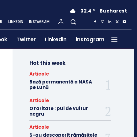
32.4
Bucharest
C
ER
LINKEDIN
INSTAGRAM
ook
Twitter
Linkedin
instagram
Hot this week
Articole
Bază permanentă a NASA
pe Lună
Articole
O raritate : pui de vultur
negru
Articole
S-au descoperit rămășițele