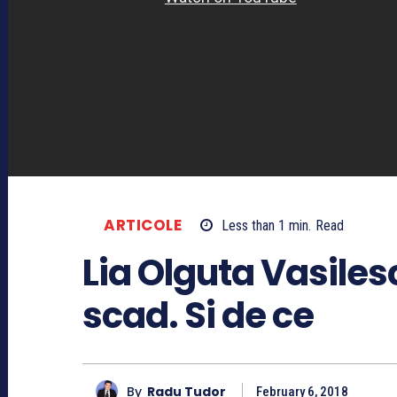
ARTICOLE
Less than 1
min.
Read
Lia Olguta Vasilesc
scad. Si de ce
By
Radu Tudor
February 6, 2018