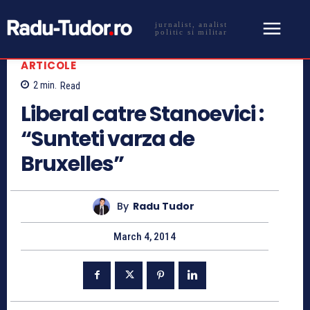
jurnalist, analist
politic si militar
ARTICOLE
2
min.
Read
Liberal catre Stanoevici :
“Sunteti varza de
Bruxelles”
By
Radu Tudor
March 4, 2014