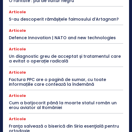
O raritate : pui de vultur negru
Articole
S-au descoperit rămășițele faimosului d’Artagnan?
Articole
Defence Innovation | NATO and new technologies
Articole
Un diagnostic greu de acceptat și tratamentul care
a evitat o operație radicală
Articole
Factura PPC are o pagină de sumar, cu toate
informațiile care contează la îndemână
Articole
Cum a batjocorit până la moarte statul român un
erou aviator al României
Articole
Franţa salvează o biserică din Siria esenţială pentru
ortodoxie