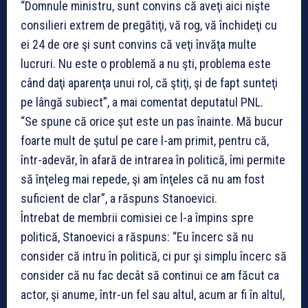
“Domnule ministru, sunt convins că aveţi aici nişte
consilieri extrem de pregătiţi, vă rog, vă închideţi cu
ei 24 de ore şi sunt convins că veţi învăţa multe
lucruri. Nu este o problemă a nu şti, problema este
când daţi aparenţa unui rol, că ştiţi, şi de fapt sunteţi
pe lângă subiect”, a mai comentat deputatul PNL.
“Se spune că orice şut este un pas înainte. Mă bucur
foarte mult de şutul pe care l-am primit, pentru că,
într-adevăr, în afară de intrarea în politică, îmi permite
să înţeleg mai repede, şi am înţeles că nu am fost
suficient de clar”, a răspuns Stanoevici.
Întrebat de membrii comisiei ce l-a împins spre
politică, Stanoevici a răspuns: “Eu încerc să nu
consider că intru în politică, ci pur şi simplu încerc să
consider că nu fac decât să continui ce am făcut ca
actor, şi anume, într-un fel sau altul, acum ar fi în altul,