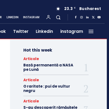
23.3
Bucharest
C
ER
LINKEDIN
INSTAGRAM
ook
Twitter
Linkedin
instagram
Hot this week
Articole
Bază permanentă a NASA
pe Lună
Articole
O raritate : pui de vultur
negru
Articole
S-au descoperit rămășițele