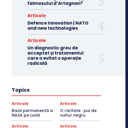
faimosului d’Artagnan?
Articole
Defence Innovation | NATO
and new technologies
Articole
Un diagnostic greu de
acceptat și tratamentul
care a evitat o operație
radicală
Topics
Articole
Articole
Bază permanentă a
O raritate : pui de
NASA pe Lună
vultur negru
Articole
Articole