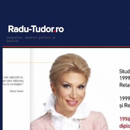
jurnalist, analist politic și
militar