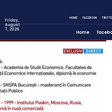
HOME
FACEBOOK
TWITT
Friday,
August
7, 2026
Home
faceb