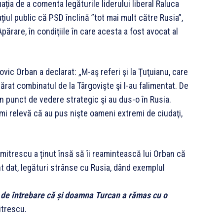
ția de a comenta legăturile liderului liberal Raluca
iul public că PSD înclină ”tot mai mult către Rusia”,
Apărare, în condiţiile în care acesta a fost avocat al
vic Orban a declarat: „M-aş referi şi la Ţuţuianu, care
ărat combinatul de la Târgovişte şi l-au falimentat. De
in punct de vedere strategic şi au dus-o în Rusia.
i relevă că au pus nişte oameni extremi de ciudaţi,
mitrescu a ținut însă să îi reamintească lui Orban că
t dat, legături strânse cu Rusia, dând exemplul
 de întrebare că și doamna Turcan a rămas cu o
itrescu.