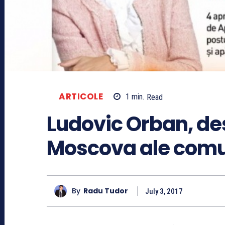
ARTICOLE
1
min.
Read
Ludovic Orban, des
Moscova ale comu
By
Radu Tudor
July 3, 2017