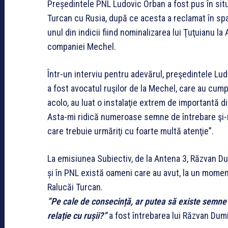
Președintele PNL Ludovic Orban a fost pus în situa
Turcan cu Rusia, după ce acesta a reclamat în spaț
unul din indicii fiind nominalizarea lui Ţuţuianu la 
companiei Mechel.
Într-un interviu pentru adevărul, preşedintele Ludo
a fost avocatul ruşilor de la Mechel, care au cump
acolo, au luat o instalaţie extrem de importantă d
Asta-mi ridică numeroase semne de întrebare şi-m
care trebuie urmăriţi cu foarte multă atenţie”.
La emisiunea Subiectiv, de la Antena 3, Răzvan Du
și în PNL există oameni care au avut, la un momen
Ralucăi Turcan.
”Pe cale de consecință, ar putea să existe semne
relație cu rușii?”
a fost întrebarea lui Răzvan Dum