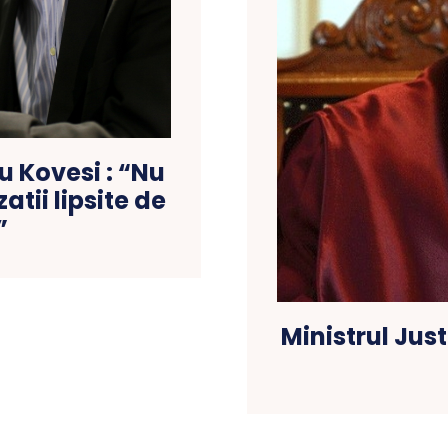
 Kovesi : “Nu
tii lipsite de
”
Ministrul Jus