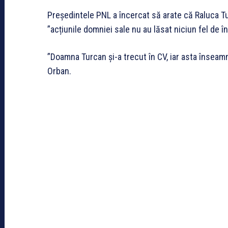
Președintele PNL a încercat să arate că Raluca Tur
”acțiunile domniei sale nu au lăsat niciun fel de în
”Doamna Turcan și-a trecut în CV, iar asta însea
Orban.