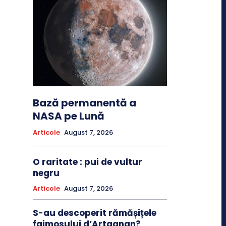
Bază permanentă a
NASA pe Lună
Articole
August 7, 2026
O raritate : pui de vultur
negru
Articole
August 7, 2026
S-au descoperit rămășițele
faimosului d’Artagnan?