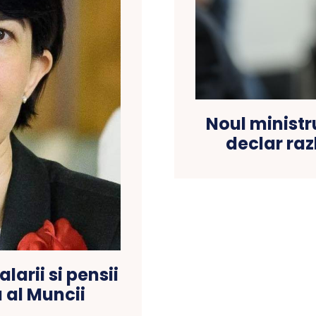
Noul ministr
declar raz
arii si pensii
 al Muncii