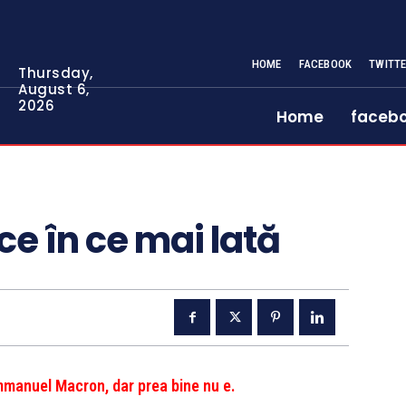
HOME
FACEBOOK
TWITT
Thursday,
August 6,
2026
Home
faceb
ce în ce mai lată
Emmanuel Macron, dar prea bine nu e.