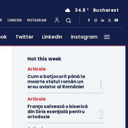
34.6
Bucharest
C
ER
LINKEDIN
INSTAGRAM
ook
Twitter
Linkedin
instagram
Hot this week
Articole
Cum a batjocorit până la
moarte statul român un
erou aviator al României
Articole
Franţa salvează o biserică
din Siria esenţială pentru
ortodoxie