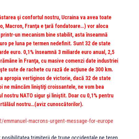
starea şi confortul nostru, Ucraina va avea toate
o, Macron, Franţa e ţară fondatoare…) vor aloca
 printr-un mecanism bine stabilit, asta înseamnă
uro pe luna pe termen nedefinit. Sunt 32 de state
rde euro. 0,1% înseamnă 3 miliarde euro anual, 2,5
ot rămâne în Franţa, cu masive comenzi date industriei
işte sute de rachete cu rază de acţiune de 300 km.
va apropia vertiginos de victorie, dacă 32 de state
i ne mâncăm liniştiţi croissantele, ne vom bea
 nostru NATO sigur şi liniştit. Doar cu 0,1% pentru
rtălăul nostru…(aviz cunoscătorilor).
02/emmanuel-macrons-urgent-message-for-europe
osibilitatea trimiterii de trupe occidentale pe teren