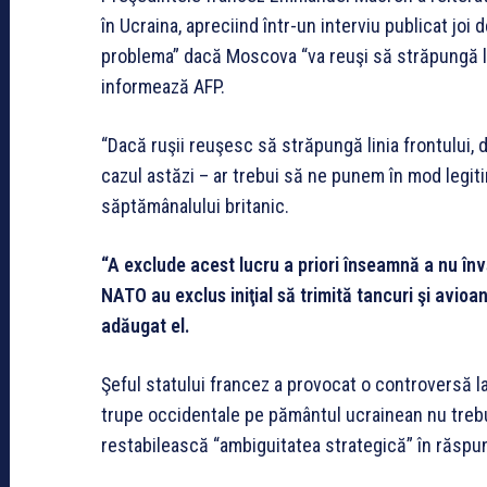
în Ucraina, apreciind într-un interviu publicat jo
problema” dacă Moscova “va reuşi să străpungă lini
informează AFP.
“Dacă ruşii reuşesc să străpungă linia frontului,
cazul astăzi – ar trebui să ne punem în mod legiti
săptămânalului britanic.
“A exclude acest lucru a priori înseamnă a nu învăţa
NATO au exclus iniţial să trimită tancuri şi avioan
adăugat el.
Şeful statului francez a provocat o controversă la 
trupe occidentale pe pământul ucrainean nu trebuie
restabilească “ambiguitatea strategică” în răspun