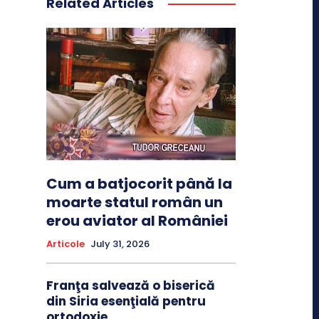
Related Articles
Cum a batjocorit până la
moarte statul român un
erou aviator al României
Articole
July 31, 2026
Franţa salvează o biserică
din Siria esenţială pentru
ortodoxie