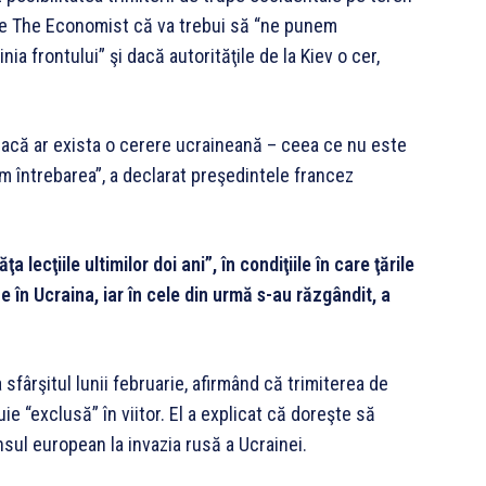
i de The Economist că va trebui să “ne punem
a frontului” şi dacă autorităţile de la Kiev o cer,
 dacă ar exista o cerere ucraineană – ceea ce nu este
m întrebarea”, a declarat preşedintele francez
 lecţiile ultimilor doi ani”, în condiţiile în care ţările
e în Ucraina, iar în cele din urmă s-au răzgândit, a
sfârşitul lunii februarie, afirmând că trimiterea de
 “exclusă” în viitor. El a explicat că doreşte să
sul european la invazia rusă a Ucrainei.