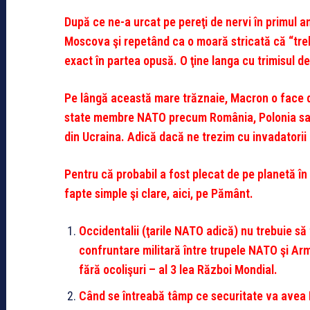
După ce ne-a urcat pe pereţi de nervi în primul a
Moscova şi repetând ca o moară stricată că “treb
exact în partea opusă. O ţine langa cu trimisul d
Pe lângă această mare trăznaie, Macron o face di
state membre NATO precum România, Polonia sau 
din Ucraina. Adică dacă ne trezim cu invadatorii r
Pentru că probabil a fost plecat de pe planetă în
fapte simple şi clare, aici, pe Pământ.
Occidentalii (ţarile NATO adică) nu trebuie să
confruntare militară între trupele NATO şi Ar
fără ocolişuri – al 3 lea Război Mondial.
Când se întreabă tâmp ce securitate va avea