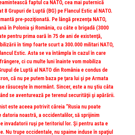
e reamintească faptul ca NATO, cea mai puternică
urat 8 Grupuri de Luptă (BG) pe Flancul Estic al NATO.
formantă pre-poziţionată. Pe lângă prezenţa NATO,
ană în Polonia şi România, cu câte o brigadă (3000
ate pentru prima oară în 75 de ani de existenţă,
ilizării în timp foarte scurt a 300.000 militari NATO,
ncul Estic. Asta se va întâmpla în cazul în care
nfrângere, ci cu multe luni înainte vom mobiliza
 Grupul de Luptă al NATO din România e condus de
ron, că nu pe putem baza pe ţara lui şi pe Armata
e răsuceşte în mormânt. Sincer, este a nu ştiu câta
ând se aventurează pe terenul securităţii şi apărării.
ist este aceea potrivit căreia “Rusia nu poate
e datoria noastră, a occidentalilor, să sprijinim
e invadatorii ruşi pe teritoriul lor. Şi pentru asta e
ie. Nu trupe occidentale, nu spaime induse în spaţiul