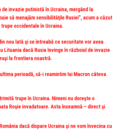
n de invazie putinistă în Ucraina, mergând la
uie să menajăm sensibilităţile Rusiei”, acum a căzut
e trupe occidentale în Ucraina.
n nou lată şi se întreabă ce securitate vor avea
Lituania dacă Rusia învinge în războiul de invazie
uşi la frontiera noastră.
 ultima perioadă, să-i reamintim lui Macron câteva
 trimită trupe în Ucraina. Nimeni nu doreşte o
mata Roşie invadatoare. Asta înseamnă – direct şi
 România dacă dispare Ucraina şi ne vom învecina cu