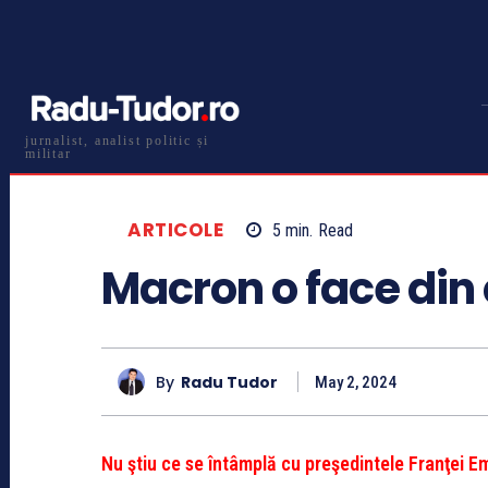
jurnalist, analist politic și
militar
ARTICOLE
5
min.
Read
Macron o face din 
By
Radu Tudor
May 2, 2024
Nu ştiu ce se întâmplă cu preşedintele Franţei 