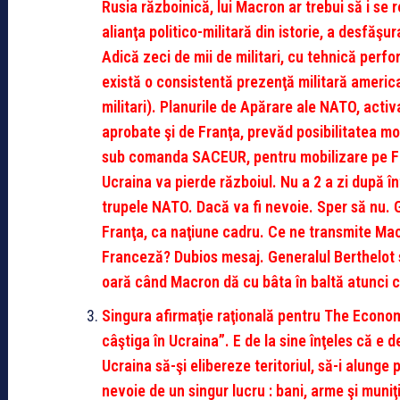
Rusia războinică, lui Macron ar trebui să i s
alianţa politico-militară din istorie, a desfăş
Adică zeci de mii de militari, cu tehnică per
există o consistentă prezenţă militară americ
militari). Planurile de Apărare ale NATO, activ
aprobate şi de Franţa, prevăd posibilitatea mob
sub comanda SACEUR, pentru mobilizare pe Fla
Ucraina va pierde războiul. Nu a 2 a zi după î
trupele NATO. Dacă va fi nevoie. Sper să nu.
Franţa, ca naţiune cadru. Ce ne transmite Mac
Franceză? Dubios mesaj. Generalul Berthelot s
oară când Macron dă cu bâta în baltă atunci c
Singura afirmaţie raţională pentru The Econom
câştiga în Ucraina”. E de la sine înţeles că e d
Ucraina să-şi elibereze teritoriul, să-i alunge p
nevoie de un singur lucru : bani, arme şi muniţ