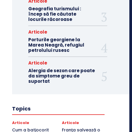
Articole
Geografia turismului :
încep să fie căutate
locurile răcoroase
Articole
Porturile georgiene la
Marea Neagră, refugiul
petrolului rusesc
Articole
Alergia de sezon care poate
da simptome greu de
suportat
Topics
Articole
Articole
Cum a batjocorit
Franţa salvează o