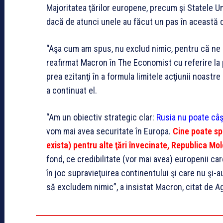
Majoritatea ţărilor europene, precum şi Statele Un
dacă de atunci unele au făcut un pas în această di
“Aşa cum am spus, nu exclud nimic, pentru că ne 
reafirmat Macron în The Economist cu referire la 
prea ezitanţi în a formula limitele acţiunii noastr
a continuat el.
“Am un obiectiv strategic clar:
Rusia nu poate câş
vom mai avea securitate în Europa.
Cine poate spu
exista) pentru alte ţări învecinate, Republica Mo
fond, ce credibilitate (vor mai avea) europenii car
în joc supravieţuirea continentului şi care nu şi-a
să excludem nimic”, a insistat Macron, citat de A