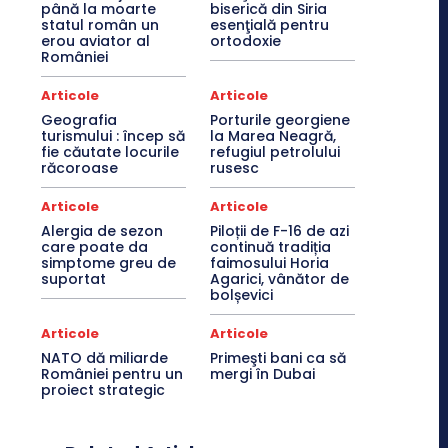
până la moarte
biserică din Siria
statul român un
esenţială pentru
erou aviator al
ortodoxie
României
Articole
Articole
Geografia
Porturile georgiene
turismului : încep să
la Marea Neagră,
fie căutate locurile
refugiul petrolului
răcoroase
rusesc
Articole
Articole
Alergia de sezon
Piloții de F-16 de azi
care poate da
continuă tradiția
simptome greu de
faimosului Horia
suportat
Agarici, vânător de
bolșevici
Articole
Articole
NATO dă miliarde
Primeşti bani ca să
României pentru un
mergi în Dubai
proiect strategic