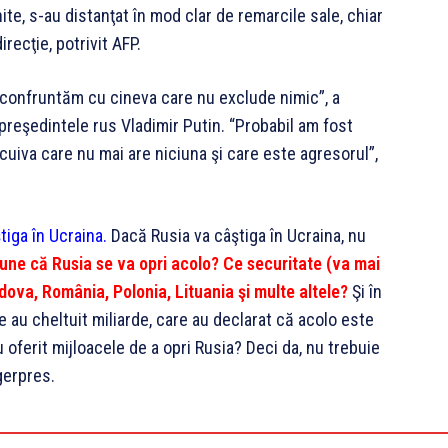
ite, s-au distanţat în mod clar de remarcile sale, chiar
recţie, potrivit AFP.
confruntăm cu cineva care nu exclude nimic”, a
preşedintele rus Vladimir Putin. “Probabil am fost
e cuiva care nu mai are niciuna şi care este agresorul”,
tiga în Ucraina.
Dacă Rusia va câştiga în Ucraina, nu
ne că Rusia se va opri acolo? Ce securitate (va mai
ldova, România, Polonia, Lituania şi multe altele?
Şi în
e au cheltuit miliarde, care au declarat că acolo este
u oferit mijloacele de a opri Rusia? Deci da, nu trebuie
gerpres.