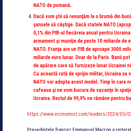
NATO de pomană.
Dacă vom ştii să renunţăm la o brumă din bună
şansele să câştige. Dacă statele NATO (aprop
0,1% din PIB-ul fiecăreia anual pentru Ucraina
armament şi muniţie de peste 10 miliarde de e
NATO. Franţa are un PIB de aproape 3000 milia
miliarde euro lunar. Doar de la Paris. Banii p
de apărare care să furnizeze lunar Ucrainei n
Cu această rată de sprijin militar, Ucraina se 
NATO vor adopta acest model. Timp în care no
cafeaua şi ne vom bucura de vacanţe în spaţiul
Ucraina. Restul de 99,9% ne rămâne pentru bu
https://www.economist.com/leaders/2024/05/
Preşedintele francez Emmanuel Macron a reiterat p