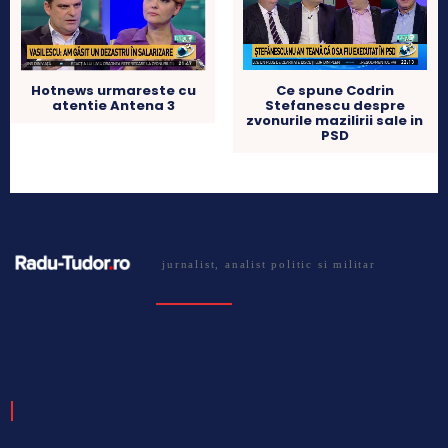
Hotnews urmareste cu
Ce spune Codrin
atentie Antena 3
Stefanescu despre
zvonurile mazilirii sale in
PSD
jurnalist, analist politic si militar