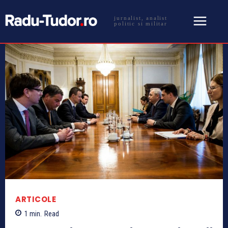
jurnalist, analist
politic si militar
ARTICOLE
1
min.
Read