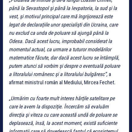
până la Sevastopol şi până la Ievpatoria, la sud şi la
vest, şi motivul principal care mă îngrijorează este
legat de declaraţiile unor specialişti din Ucraina, care
nu exclud ca unda de poluare să ajungă până la
Odesa. Dacă acest lucru, improbabil considerat la
momentul actual, ca urmare a tuturor modelărilor
matematice făcute, dar dacă acest lucru se întâmplă,
putem atunci să vorbim şi despre o eventuală poluare
a litoralului românesc şi a litoralului bulgăresc”,
a
afirmat ministrul român al Mediului, Mircea Fechet.
„Urmărim cu foarte mult interes hărţile satelitare pe
care le avem la dispoziţie. Încercăm să evaluăm
direcţia şi viteza cu care această undă de poluare se
deplasează, însă, la acest moment, există suficiente
informaţii care să dovedească faptul că ecosistemul