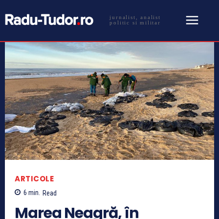
jurnalist, analist
politic si militar
ARTICOLE
6
min.
Read
Marea Neagră, în