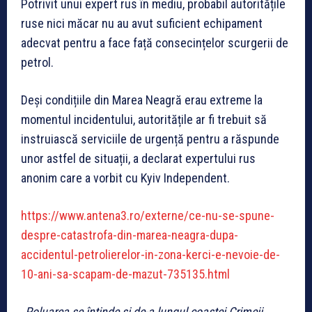
Potrivit unui expert rus în mediu, probabil autoritățile
ruse nici măcar nu au avut suficient echipament
adecvat pentru a face față consecințelor scurgerii de
petrol.
Deși condițiile din Marea Neagră erau extreme la
momentul incidentului, autoritățile ar fi trebuit să
instruiască serviciile de urgență pentru a răspunde
unor astfel de situații, a declarat expertului rus
anonim care a vorbit cu Kyiv Independent.
https://www.antena3.ro/externe/ce-nu-se-spune-
despre-catastrofa-din-marea-neagra-dupa-
accidentul-petrolierelor-in-zona-kerci-e-nevoie-de-
10-ani-sa-scapam-de-mazut-735135.html
„Poluarea se întinde şi de-a lungul coastei Crimeii,