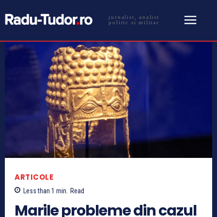
jurnalist, analist
politic si militar
ARTICOLE
Less than 1
min.
Read
Marile probleme din cazul