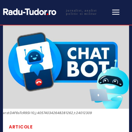
jurnalist, analist
politic si militar
xr:d:DAF6sTcR9SI:10,j:405740342648281262,t:24012309
ARTICOLE