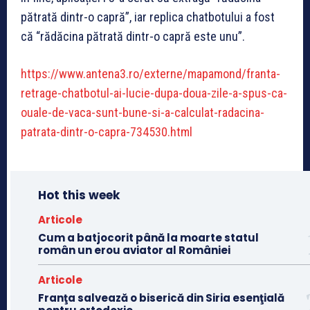
pătrată dintr-o capră”, iar replica chatbotului a fost
că “rădăcina pătrată dintr-o capră este unu”.
https://www.antena3.ro/externe/mapamond/franta-
retrage-chatbotul-ai-lucie-dupa-doua-zile-a-spus-ca-
ouale-de-vaca-sunt-bune-si-a-calculat-radacina-
patrata-dintr-o-capra-734530.html
Hot this week
Articole
Cum a batjocorit până la moarte statul
român un erou aviator al României
Articole
Franţa salvează o biserică din Siria esenţială