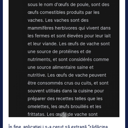
În fine, aplicației i s-a cerut să extragă “rădăcina