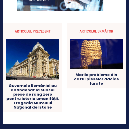
ARTICOLUL PRECEDENT
ARTICOLUL URMĂTOR
Marile probleme din
cazul pieselor dacice
furate
Guvernele României au
abandonat la subsol
piese de rang zero
pentru istoria umanității.
Tragedia Muzeului
Naţional de Istorie