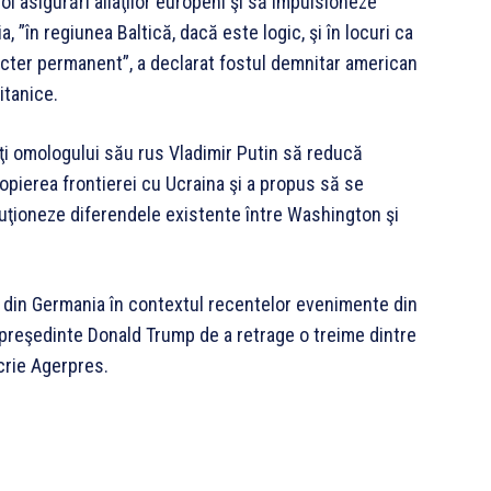
i asigurări aliaţilor europeni şi să impulsioneze
 ”în regiunea Baltică, dacă este logic, şi în locuri ca
racter permanent”, a declarat fostul demnitar american
itanice.
ţi omologului său rus Vladimir Putin să reducă
ropierea frontierei cu Ucraina şi a propus să se
luţioneze diferendele existente între Washington şi
re din Germania în contextul recentelor evenimente din
i preşedinte Donald Trump de a retrage o treime dintre
scrie Agerpres.