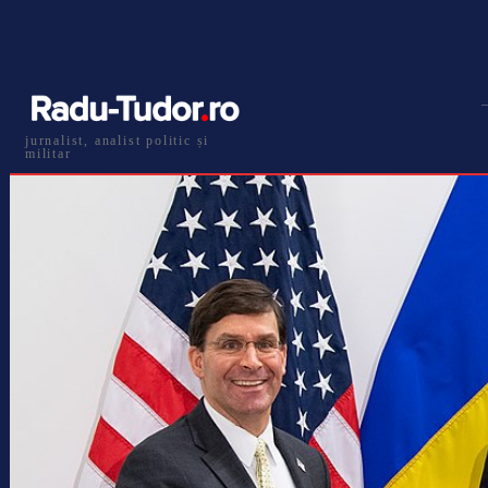
jurnalist, analist politic și
militar