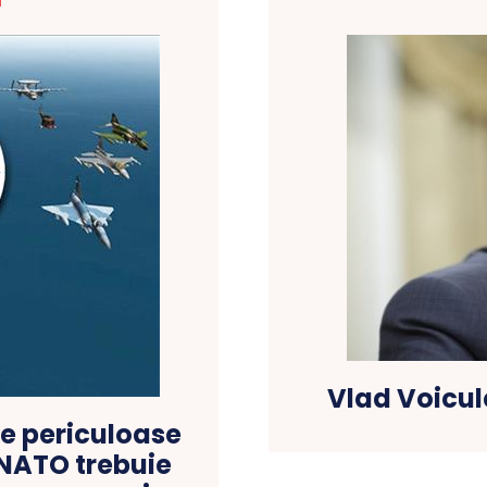
T
Vlad Voicul
re periculoase
 NATO trebuie