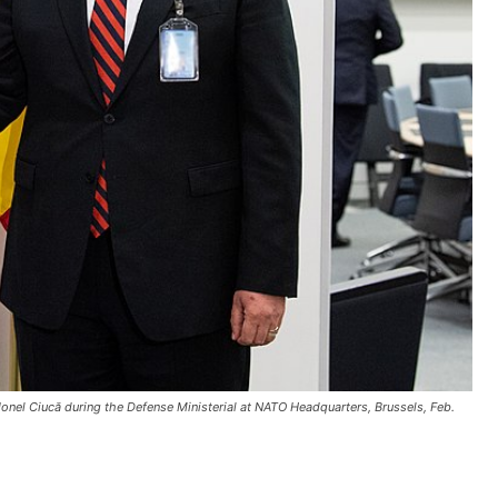
onel Ciucă during the Defense Ministerial at NATO Headquarters, Brussels, Feb.