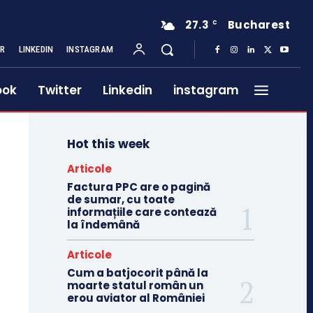
27.3
Bucharest
C
ER
LINKEDIN
INSTAGRAM
ook
Twitter
Linkedin
instagram
Hot this week
Articole
Factura PPC are o pagină
de sumar, cu toate
informațiile care contează
la îndemână
Articole
Cum a batjocorit până la
moarte statul român un
erou aviator al României