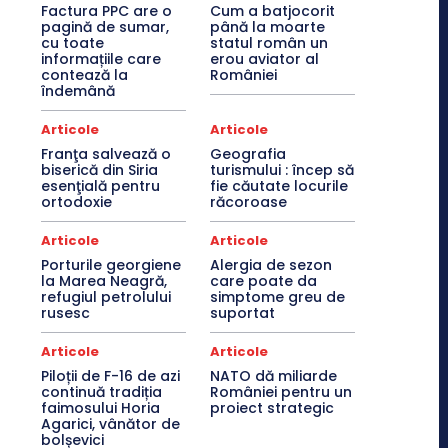
Factura PPC are o
Cum a batjocorit
pagină de sumar,
până la moarte
cu toate
statul român un
informațiile care
erou aviator al
contează la
României
îndemână
Articole
Articole
Franţa salvează o
Geografia
biserică din Siria
turismului : încep să
esenţială pentru
fie căutate locurile
ortodoxie
răcoroase
Articole
Articole
Porturile georgiene
Alergia de sezon
la Marea Neagră,
care poate da
refugiul petrolului
simptome greu de
rusesc
suportat
Articole
Articole
Piloții de F-16 de azi
NATO dă miliarde
continuă tradiția
României pentru un
faimosului Horia
proiect strategic
Agarici, vânător de
bolșevici