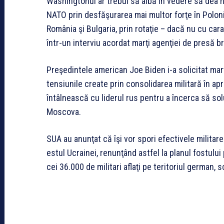
Washingtonul ar trebui să aibă în vedere să dea no
NATO prin desfăşurarea mai multor forţe în Polonia,
România şi Bulgaria, prin rotaţie – dacă nu cu ca
într-un interviu acordat marţi agenţiei de presă br
Preşedintele american Joe Biden i-a solicitat mar
tensiunile create prin consolidarea militară în ap
întâlnească cu liderul rus pentru a încerca să so
Moscova.
SUA au anunţat că îşi vor spori efectivele milita
estul Ucrainei, renunţând astfel la planul fostulu
cei 36.000 de militari aflaţi pe teritoriul german, 