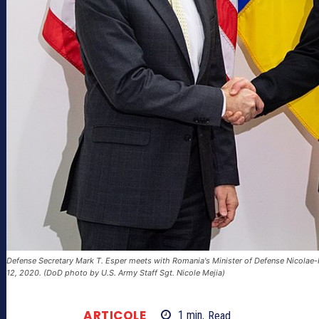
Defense Secretary Mark T. Esper meets with Romania's Minister of Defense Nicolae-I
12, 2020. (DoD photo by U.S. Army Staff Sgt. Nicole Mejia)
ARTICOLE
1
min.
Read