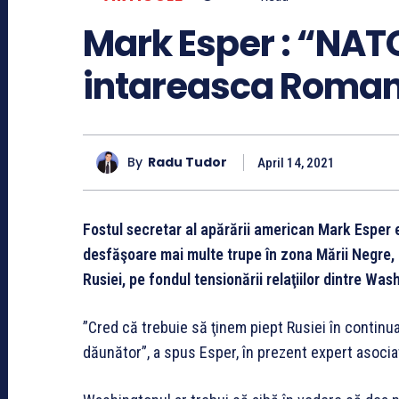
Mark Esper : “NAT
intareasca Romani
By
Radu Tudor
April 14, 2021
Fostul secretar al apărării american Mark Esper e
desfăşoare mai multe trupe în zona Mării Negre, 
Rusiei, pe fondul tensionării relaţiilor dintre Wa
”Cred că trebuie să ţinem piept Rusiei în conti
dăunător”, a spus Esper, în prezent expert asociat