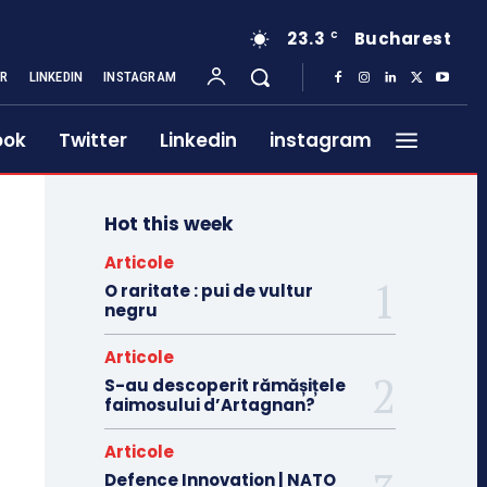
23.3
Bucharest
C
ER
LINKEDIN
INSTAGRAM
ook
Twitter
Linkedin
instagram
Hot this week
Articole
O raritate : pui de vultur
negru
Articole
S-au descoperit rămășițele
faimosului d’Artagnan?
Articole
Defence Innovation | NATO