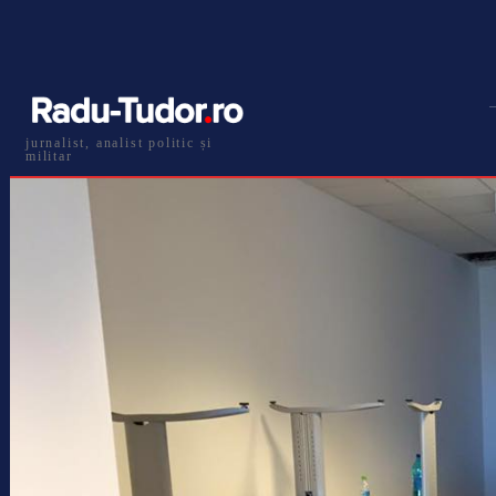
jurnalist, analist politic și
militar