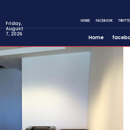
HOME
FACEBOOK
TWITT
Friday,
August
7, 2026
Home
faceb