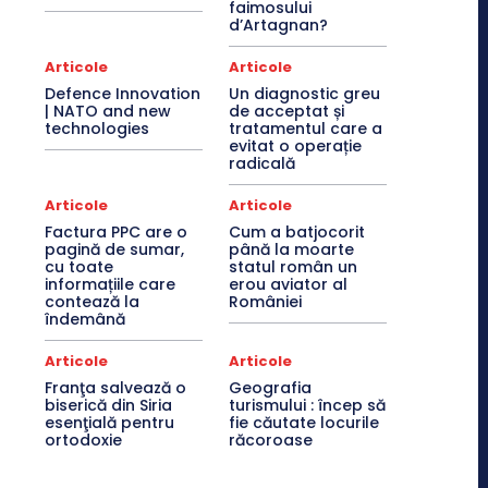
faimosului
d’Artagnan?
Articole
Articole
Defence Innovation
Un diagnostic greu
| NATO and new
de acceptat și
technologies
tratamentul care a
evitat o operație
radicală
Articole
Articole
Factura PPC are o
Cum a batjocorit
pagină de sumar,
până la moarte
cu toate
statul român un
informațiile care
erou aviator al
contează la
României
îndemână
Articole
Articole
Franţa salvează o
Geografia
biserică din Siria
turismului : încep să
esenţială pentru
fie căutate locurile
ortodoxie
răcoroase