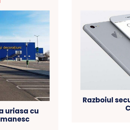
T
Razboiul secu
C
a uriasa cu
romanesc