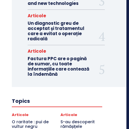
and new technologies
Articole
Un diagnostic greu de
acceptat și tratamentul
care a evitat o operație
radicală
Articole
Factura PPC are o pagină
de sumar, cu toate
informațiile care contează
la îndemână
Topics
Articole
Articole
O raritate : pui de
S-au descoperit
vultur negru
rămășițele