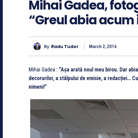
Mihai Gadea, fotog
“Greul abia acum 
By
Radu Tudor
March 2, 2016
Mihai Gadea :
“Așa arată noul meu birou. Dar abi
decorurilor, a stâlpului de emisie, a redacției…
nimeni!”