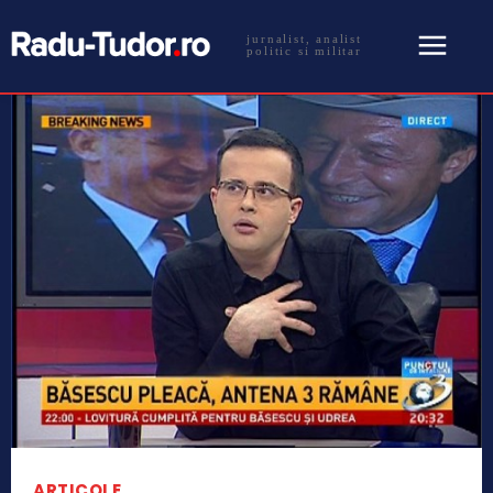
jurnalist, analist
politic si militar
ARTICOLE