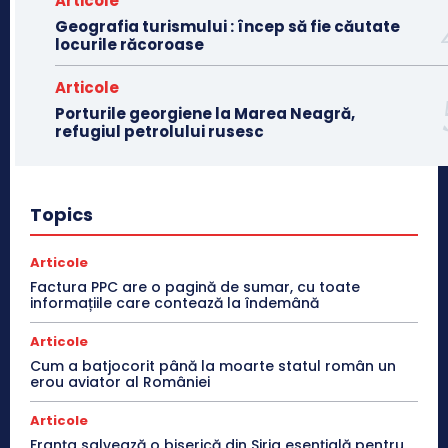
Articole
Geografia turismului : încep să fie căutate
locurile răcoroase
Articole
Porturile georgiene la Marea Neagră,
refugiul petrolului rusesc
Topics
Articole
Factura PPC are o pagină de sumar, cu toate
informațiile care contează la îndemână
Articole
Cum a batjocorit până la moarte statul român un
erou aviator al României
Articole
Franţa salvează o biserică din Siria esenţială pentru