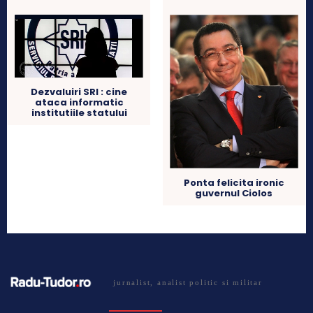
Dezvaluiri SRI : cine
ataca informatic
institutiile statului
Ponta felicita ironic
guvernul Ciolos
jurnalist, analist politic si militar