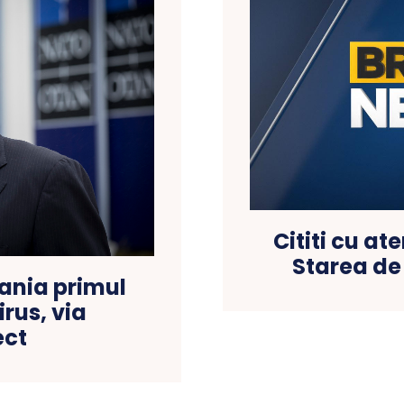
Cititi cu at
Starea de
ania primul
rus, via
ect