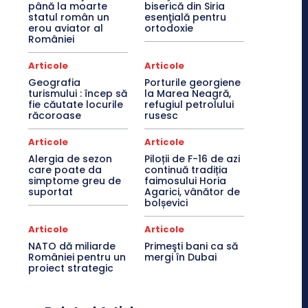
până la moarte
biserică din Siria
statul român un
esenţială pentru
erou aviator al
ortodoxie
României
Articole
Articole
Geografia
Porturile georgiene
turismului : încep să
la Marea Neagră,
fie căutate locurile
refugiul petrolului
răcoroase
rusesc
Articole
Articole
Alergia de sezon
Piloții de F-16 de azi
care poate da
continuă tradiția
simptome greu de
faimosului Horia
suportat
Agarici, vânător de
bolșevici
Articole
Articole
NATO dă miliarde
Primeşti bani ca să
României pentru un
mergi în Dubai
proiect strategic