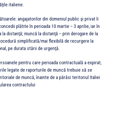
ile italiene.
oarele: angajatorilor din domeniul public şi privat li
cedii plătite în perioada 10 martie – 3 aprilie, iar în
a la distanţă; muncă la distanţă – prin derogare de la
rocedură simplificată/mai flexibilă de recurgere la
onal, pe durata stării de urgenţă.
ersoanele pentru care perioada contractuală a expirat,
urile legate de raporturile de muncă trebuie să se
itoriale de muncă, înainte de a părăsi teritoriul Italiei
ularea contractului