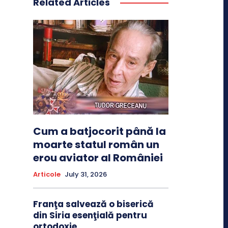
Related Articles
Cum a batjocorit până la
moarte statul român un
erou aviator al României
Articole
July 31, 2026
Franţa salvează o biserică
din Siria esenţială pentru
ortodoxie