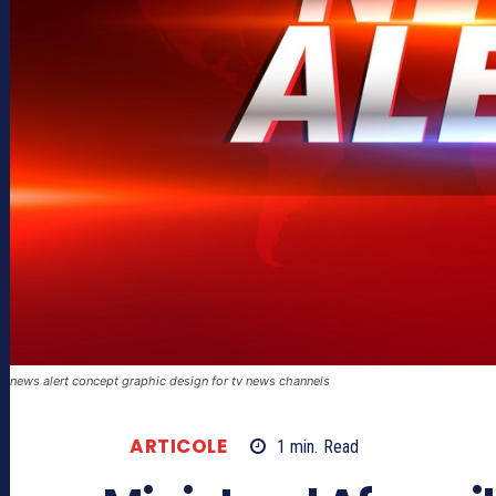
news alert concept graphic design for tv news channels
ARTICOLE
1
min.
Read