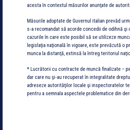
acesta în contextul măsurilor anunţate de autorităţ
Măsurile adoptate de Guvernul italian prevăd următ
s-a recomandat să acorde concedii de odihnă şi con
cazurile în care este posibil să se utilizeze munc
legislaţia naţională în vigoare, este prevăzută o p
munca la distanţă, extinsă la întreg teritoriul naţi
* Lucrătorii cu contracte de muncă finalizate – p
dar care nu şi-au recuperat în integralitate drept
adreseze autorităţilor locale şi inspectoratelor ter
pentru a semnala aspectele problematice din der