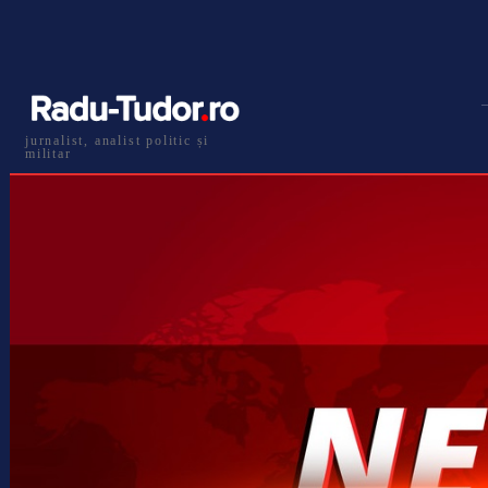
jurnalist, analist politic și
militar