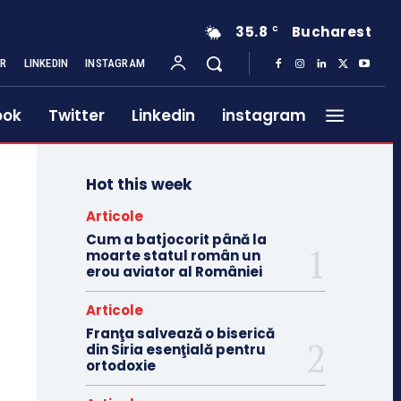
35.8
Bucharest
C
ER
LINKEDIN
INSTAGRAM
ook
Twitter
Linkedin
instagram
Hot this week
Articole
Cum a batjocorit până la
moarte statul român un
erou aviator al României
Articole
Franţa salvează o biserică
din Siria esenţială pentru
ortodoxie