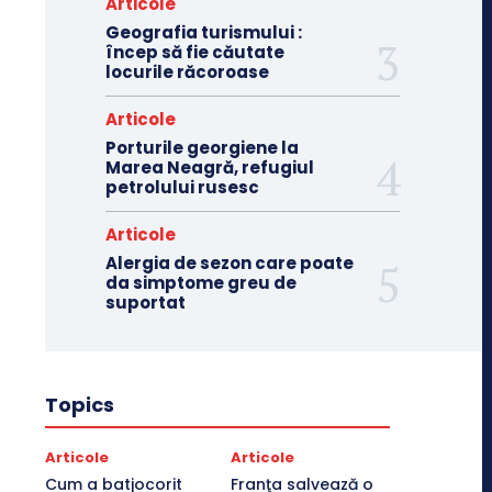
Articole
Geografia turismului :
încep să fie căutate
locurile răcoroase
Articole
Porturile georgiene la
Marea Neagră, refugiul
petrolului rusesc
Articole
Alergia de sezon care poate
da simptome greu de
suportat
Topics
Articole
Articole
Cum a batjocorit
Franţa salvează o