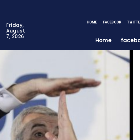
HOME
FACEBOOK
TWITT
Friday,
August
7, 2026
Home
faceb