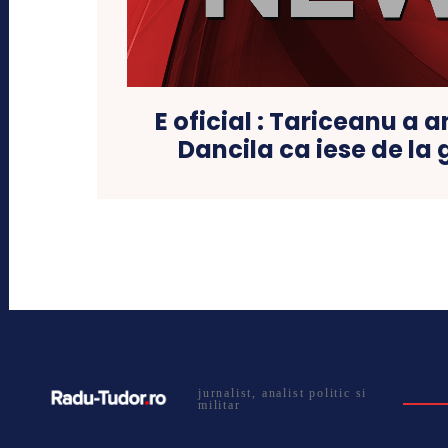
E oficial : Tariceanu a 
Dancila ca iese de la
jurnalist, analist politic si
militar