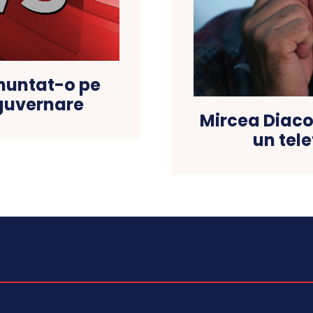
anuntat-o pe
 guvernare
Mircea Diaco
un tel