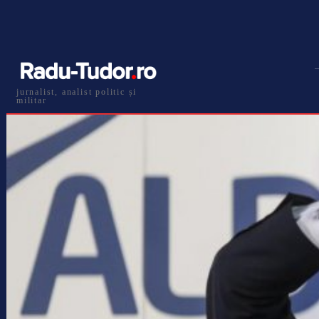
jurnalist, analist politic și
militar