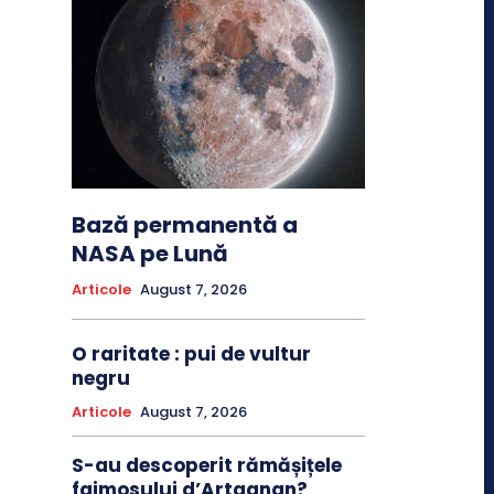
Bază permanentă a
NASA pe Lună
Articole
August 7, 2026
O raritate : pui de vultur
negru
Articole
August 7, 2026
S-au descoperit rămășițele
faimosului d’Artagnan?