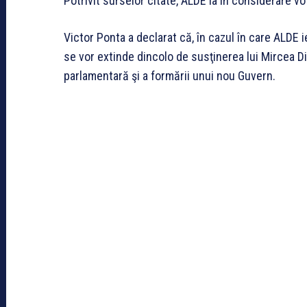
Potrivit surselor citate, ALDE ia în considerare 
Victor Ponta a declarat că, în cazul în care ALDE i
se vor extinde dincolo de susţinerea lui Mircea D
parlamentară şi a formării unui nou Guvern.