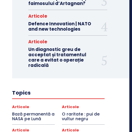
faimosului d’Artagnan?
Articole
Defence Innovation | NATO
and new technologies
Articole
Un diagnostic greu de
acceptat și tratamentul
care a evitat o operație
radicală
Topics
Articole
Articole
Bază permanentă a
O raritate : pui de
NASA pe Lună
vultur negru
Articole
Articole