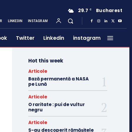
29.7
Bucharest
C
ER
LINKEDIN
INSTAGRAM
ook
Twitter
Linkedin
instagram
Hot this week
Articole
Bază permanentă a NASA
pe Lună
Articole
O raritate : pui de vultur
negru
Articole
S-au descoperit rămășițele