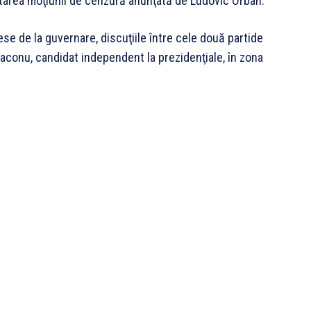
votarea moţiunii de cenzură anunţată de Ludovic Orban.
ese de la guvernare, discuţiile între cele două partide
iaconu, candidat independent la prezidenţiale, în zona